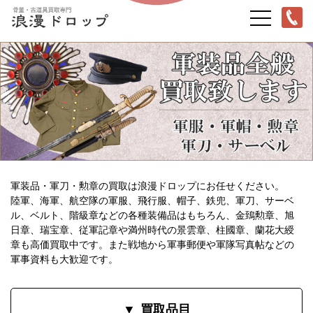
軍装品・軍刀・勲章の買取は浪漫ドロップにお任せください。
陸軍、海軍、航空隊の軍服、飛行服、帽子、鉄兜、軍刀、サーベ
ル、ベルト、階級章などの各種装備品はもちろん、金鵄勲章、旭
日章、瑞宝章、従軍記章や満州時代の景雲章、柱國章、蘭花大綬
章も高価買取中です。また戦地から軍事郵便や軍隊写真帖などの
軍事資料も大歓迎です。
買取品目