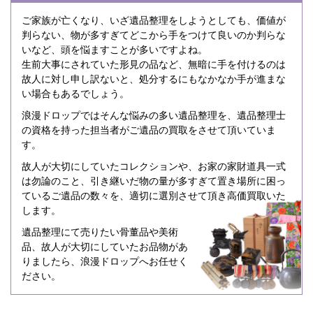
ご家族が亡くなり、いざ遺品整理をしようとしても、価値が
判らない、物が多すぎてどこから手をつけて良いのか判らな
いなど、頭を悩ますことが多いですよね。
生前大事にされていた形見の品など、無暗に手を付けるのは
故人に対し申し訳ないと、処分するにもなかなか手が進まな
い場合もあるでしょう。
浪漫ドロップではそんな悩みの多い遺品整理を、遺品整理士
の資格を持った担当者がご遺品の買取をさせて頂いていま
す。
故人が大切にしていたコレクションや、お家の家財道具一式
は勿論のこと、引き継いだ物の量が多すぎて置き場所に困っ
ているご遺品の数々を、適切に選別させて頂き高価買取いた
します。
遺品整理にて売りたい骨董品や美術
品、故人が大切にしていたお品物があ
りましたら、浪漫ドロップへお任せく
ださい。