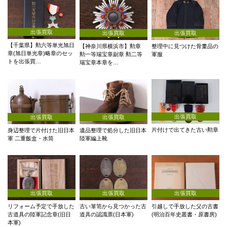
出張買取
出張買取
出張買取
【千葉県】勲六等単光旭日
整理中に見つけた骨董品の
【神奈川県横浜市】勲章
章(旭日単光章)略章のセッ
軍服
勲一等瑞宝章副章 勲二等
トを出張買…
瑞宝章本章を…
出張買取
出張買取
出張買取
片付けで出てきた古い勲章
身辺整理で片付けた旧日本
遺品整理で処分した旧日本
軍 二重飯盒・水筒
陸軍編上靴
出張買取
出張買取
出張買取
リフォーム予定で手放した
古い箪笥から見つかった古
引越しで手放した父の古書
古道具の陸軍記念章(旧日
道具の認識票(日本軍)
(明治百年史叢書・原書房)
本軍)