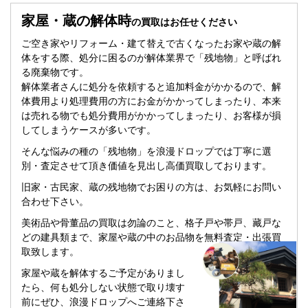
家屋・蔵の解体時
の買取はお任せください
ご空き家やリフォーム・建て替えで古くなったお家や蔵の解
体をする際、処分に困るのが解体業界で「残地物」と呼ばれ
る廃棄物です。
解体業者さんに処分を依頼すると追加料金がかかるので、解
体費用より処理費用の方にお金がかかってしまったり、本来
は売れる物でも処分費用がかかってしまったり、お客様が損
してしまうケースが多いです。
そんな悩みの種の「残地物」を浪漫ドロップでは丁寧に選
別・査定させて頂き価値を見出し高価買取しております。
旧家・古民家、蔵の残地物でお困りの方は、お気軽にお問い
合わせ下さい。
美術品や骨董品の買取は勿論のこと、格子戸や帯戸、藏戸な
どの建具類まで、家屋や蔵の中のお品物を無料査定・出張買
取致します。
家屋や蔵を解体するご予定がありまし
たら、何も処分しない状態で取り壊す
前にぜひ、浪漫ドロップへご連絡下さ