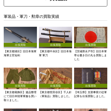
軍装品・軍刀・勲章の買取実績
出張買取
出張買取
出張買取
【東京都港区】旧日本海軍
【東京都中央区】旧日本海
【茨城県水戸市】旧日本軍
海軍士官短剣
軍 軍刀
寄せ書き日の丸を買取しま
した
出張買取
出張買取
出張買取
【東京都葛飾区】遺品整理
【東京都世田谷区】千人針
【埼玉県】支那事変の従軍
にて旧日本陸軍軍服を買い
（軍装品）買取しました。
記章を出張買取しました。
取りました。