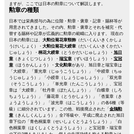
ますが、ここでは日本の勲章について解説します。
勲章の種類
日本では栄典授与の為に位階・勲章・褒章・記章・賜杯等が
用意されてきました。その内、勲章・褒章とそれを補完・代
替する賜杯や記章が広義的に勲章の範疇に入ります。 現在の
日本の勲章には、
大勲位菊花章頸飾
（だいくんいきくかしょ
うけいしょく）・
大勲位菊花大綬章
（だいくんいきくかだい
じゅしょう）・
桐花大綬章
（とうかだいじゅしょう）・
旭日
章
（きょくじつしょう）・
瑞宝章
（ずいほうしょう）・
宝冠
章
（ほうかんしょう）・
文化勲章
があり、旭日章と瑞宝章は
「大綬章」「重光章（じゅうこうしょう）」「中綬章（ちゅ
うじゅしょう）」「小綬章（しょうじゅしょう）」「双光章
（そうこうしょう）」「単光章（たんこうしょう）」、宝冠
章は「大綬章」「牡丹章（ぼたんしょう）」「白蝶章（しろ
ちょうしょう）」「藤花章（とうかしょう）」「杏葉章（き
ょうようしょう）」「波光章（はこうしょう）」の各6種（等
級）に細分されています。この他、戦後廃止された「
金鵄勲
章
（きんしくんしょう）」全7等級や、平成に廃止された旭日
章下位の「青色桐葉章（せいしょくとうようしょう）」「白
色桐葉章（はくしょくとうようしょう）」と宝冠章・瑞宝章
の下位2種もありました。 個人の生涯功績を称える勲章とは