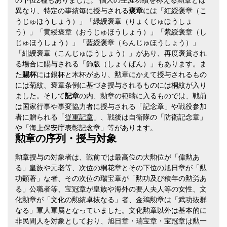
異なり、特定の事績毎に授与される
褒章
には「紅綬褒章（こ
うじゅほうしょう）」「緑綬褒章（りょくじゅほうしょ
う）」「黄綬褒章（おうじゅほうしょう）」「紫綬褒章（し
じゅほうしょう）」「藍綬褒章（らんじゅほうしょう）」
「紺綬褒章（こんじゅほうしょう）」があり、再度褒賞され
る場合に賜与される「飾版（しょくばん）」もあります。ま
た
賜杯
には銀杯と木杯があり、勲章にかえて授与されるもの
には菊紋、褒章条例に基づき授与されるものには桐紋が入り
ました。そして
記章
の内、勲章の範疇に入るものでは、戦前
は国家行事や事変協力者に授与される「記念章」や戦役参加
者に贈られる「
従軍記章
」、戦後は自衛隊の「防衛記念章」
や「海上保安庁表彰記念章」等があります。
勲章の序列・授与対象
勲章授与の対象者は、戦前では最高位の大勲位が「偉勲あ
る」皇族や元老等、次位の桐花章とその下位の旭日章が「勲
功顕著」な者、その次位の瑞宝章が「勲功及び積年の勲労あ
る」公職者等、宝冠章が皇族や海外の要人夫人等の女性、文
化勲章が「文化の勲績卓抜なる」者、金鵄勲章は「武功抜群
なる」軍人軍属となっていました。文化勲章以外は基本的に
非民間人を対象としており、旭日章・瑞宝章・宝冠章は勲一