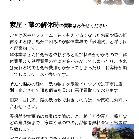
家屋・蔵の解体時
の買取はお任せください
ご空き家やリフォーム・建て替えで古くなったお家や蔵の解
体をする際、処分に困るのが解体業界で「残地物」と呼ばれ
る廃棄物です。
解体業者さんに処分を依頼すると追加料金がかかるので、解
体費用より処理費用の方にお金がかかってしまったり、本来
は売れる物でも処分費用がかかってしまったり、お客様が損
してしまうケースが多いです。
そんな悩みの種の「残地物」を浪漫ドロップでは丁寧に選
別・査定させて頂き価値を見出し高価買取しております。
旧家・古民家、蔵の残地物でお困りの方は、お気軽にお問い
合わせ下さい。
美術品や骨董品の買取は勿論のこと、格子戸や帯戸、藏戸な
どの建具類まで、家屋や蔵の中のお品物を無料査定・出張買
取致します。
家屋や蔵を解体するご予定がありまし