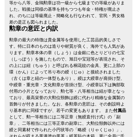
等から八等、金鵄勲章は功一級から七級までの等級がありま
した。戦後は同様の基準を持ちつつも年金・特権が廃止さ
れ、のちには等級廃止・簡略化も行なわれて、官民・男女格
差の是正も図られました。
勲章の意匠と内訳
勲章の最大の特徴は貴金属等を使用した工芸品的美しさで
す。特に日本のものは造りや材質が良く、海外でも人気があ
ります。勲章本体の章（しょう）は金銀に色とりどりの七宝
（しっぽう）を施したもので、旭日や宝冠等が表現され、そ
の上には紐（ちゅう）と呼ばれる桐花紋の金具、更に上部の
環（かん）によって吊り布の綬（じゅ）と接続されました
（古くは章と紐の一体型もあり）。綬は大綬章が肩掛け型、
中綬章・重光章・文化勲章が首掛け型、小綬章以下は胸部取
付用の小片となっており、勲七等・八等相当は紐が章となっ
ており、最高栄誉の大勲位頸飾は綬に代わり精緻な金属製の
首飾りが付きました。なお、各勲章の意匠は、その創設時よ
り基本的に同様ですが、若干の変更もあります。 また
付属品
として、勲一等相当には二等正章（無綬直付け式）の「副
章」、二等相当には三等正章の副章に、大勲位頸飾以外には
綬と同素材で作られた小円状等の「略綬（りゃくじゅ）」、
それらが収まる黒漆塗や黒革・紙革貼の木箱、更に全員に氏