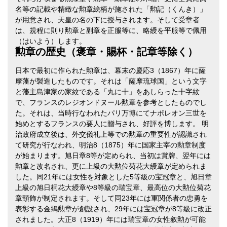
名等の記載や精緻な勲章絵柄が施された「勲記（くんき）」
が用意され、天皇の名の下に授与されます。そして受章者
は、規程に則り勲章と副章を正服等に、略綬を平服等で佩用
（はいよう）します。
勲章の歴史（褒章・賜杯・記章等除く）
日本で最初に作られた勲章は、幕末の慶応3（1867）年に薩
摩藩が製造したものです。それは「薩摩琉球国」という文字
と藩主島津家の家紋である「丸に十」をあしらった十字紋
で、フランスのレジオンドヌール勲章を参考としたものでし
た。それは、当時行なわれたパリ万博にてナポレオン三世を
始めとするフランスの要人に贈与され、好評を博します。 明
治政府成立後は、外交儀礼上等での勲章の重要性が認識され
て研究が行なわれ、明治8（1875）年に国家主宰の勲章制度
が始まります。旭日章8等が定められ、当初は賞牌、翌年には
勲章と改名され、更に上級の大勲位菊花大綬章が定められま
した。同21年には女性を対象とした5等級の宝冠章と、旭日章
上級の旭日桐花大綬章や8等級の瑞宝章、最高位の大勲位菊花
章頸飾が制定されます。そして同23年には軍関係者の忠勇を
表彰する金鵄勲章が創設され、29年には宝冠章が8等級に改正
されました。大正8（1919）年には瑞宝章の女性叙勲が可能