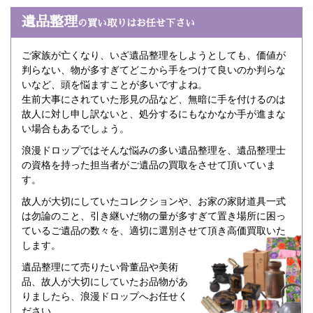
遺品整理
の買い取りはお任せ下さい
ご家族が亡くなり、いざ遺品整理をしようとしても、価値が
判らない、物が多すぎてどこから手をつけて良いのか判らな
いなど、頭を悩ますことが多いですよね。
生前大事にされていた形見の品など、無暗に手を付けるのは
故人に対し申し訳ないと、処分するにもなかなか手が進まな
い場合もあるでしょう。
浪漫ドロップではそんな悩みの多い遺品整理を、遺品整理士
の資格を持った担当者がご遺品の買取をさせて頂いていま
す。
故人が大切にしていたコレクションや、お家の家財道具一式
は勿論のこと、引き継いだ物の量が多すぎて置き場所に困っ
ているご遺品の数々を、適切に選別させて頂き高価買取いた
します。
遺品整理にて売りたい骨董品や美術
品、故人が大切にしていたお品物があ
りましたら、浪漫ドロップへお任せく
ださい。