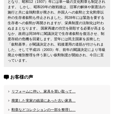
となり、昭和12（1937）年には単一級の文化勲章も制定され
ます。 しかし、昭和20年の敗戦後は、旧軍の解体や新憲法の
施行と共に金鵄勲章が廃され、外国人への叙勲と文化勲章以
外の生存者叙勲も停止されました。同28年には緊急を要する
生存者への叙勲が再開されますが、栄典制度の法制化は叶わ
ぬままとなります。 国家再建の功労を顕彰する必要が高まる
なか、政府は同38年に閣議決定で生存者叙勲を復活させ、制
度存続の危機を回避します。翌年には民主国家を反映した
「叙勲基準」が閣議決定され、戦後運用の道筋が付けられま
した。そして平成15（2003）年、前年の閣議決定により等級
廃止や種別整理を伴う新しい叙勲制度が開始され、今日に至
っています。
お客様の声
リフォームに伴い、家具を買い取って…
廃業した実家の銭湯にあった古い家具…
勲章などコレクションの一部を整理し…