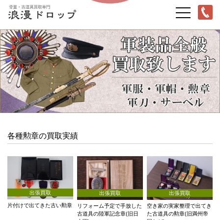
各種勲章の買取実績
出張買取
出張買取
出張買取
片付けで出てきた古い勲章
リフォーム予定で手放した
空き家の実家整理で出てき
古道具の陸軍記念章(旧日
た古道具の勲章(旧満州帝