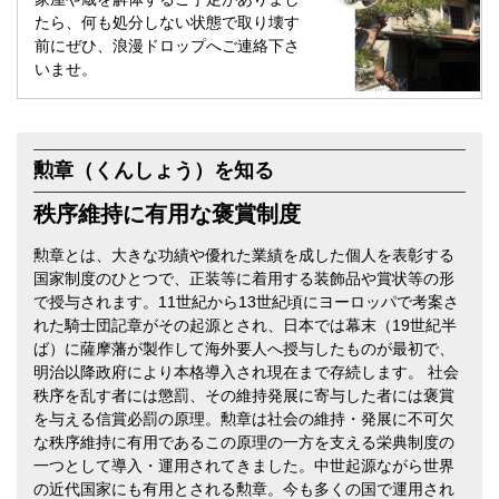
たら、何も処分しない状態で取り壊す
前にぜひ、浪漫ドロップへご連絡下さ
いませ。
勲章（くんしょう）を知る
秩序維持に有用な褒賞制度
勲章とは、大きな功績や優れた業績を成した個人を表彰する
国家制度のひとつで、正装等に着用する装飾品や賞状等の形
で授与されます。11世紀から13世紀頃にヨーロッパで考案さ
れた騎士団記章がその起源とされ、日本では幕末（19世紀半
ば）に薩摩藩が製作して海外要人へ授与したものが最初で、
明治以降政府により本格導入され現在まで存続します。 社会
秩序を乱す者には懲罰、その維持発展に寄与した者には褒賞
を与える信賞必罰の原理。勲章は社会の維持・発展に不可欠
な秩序維持に有用であるこの原理の一方を支える栄典制度の
一つとして導入・運用されてきました。中世起源ながら世界
の近代国家にも有用とされる勲章。今も多くの国で運用され