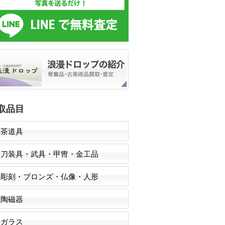
取品目
茶道具
刀装具・武具・甲冑・金工品
彫刻・ブロンズ・仏像・人形
陶磁器
ガラス