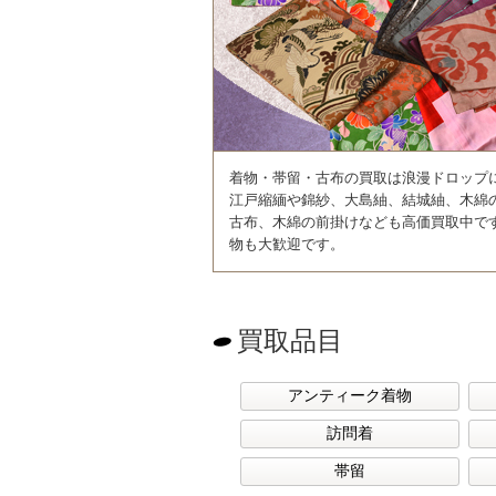
着物・帯留・古布の買取は浪漫ドロップ
江戸縮緬や錦紗、大島紬、結城紬、木綿
古布、木綿の前掛けなども高価買取中で
物も大歓迎です。
買取品目
アンティーク着物
(2)
訪問着
(1)
帯留