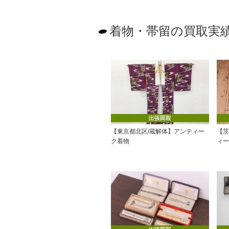
(1)
着物・帯留の買取実
【東京都北区/蔵解体】アンティー
【茨
ク着物
ィー