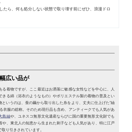
。
したら、何も処分しない状態で取り壊す前にぜひ、浪漫ドロ
幅広い品が
ある着物ですが、ここ最近はお洒落に敏感な女性などを中心に、人
できる綿（浴衣のようなもの）やポリエステル製の着物の普及とい
物というのは、蚕の繭から取り出した糸をより、丈夫に仕上げた“紬
れる衣服の総称。そのため現行品も含め、アンティークでも人気があ
大島紬
や、ユネスコ無形文化遺産ならびに国の重要無形文化財でも
着や、東北人の知恵から生まれた刺子なども人気があり、特に江戸
で取り引きされています。