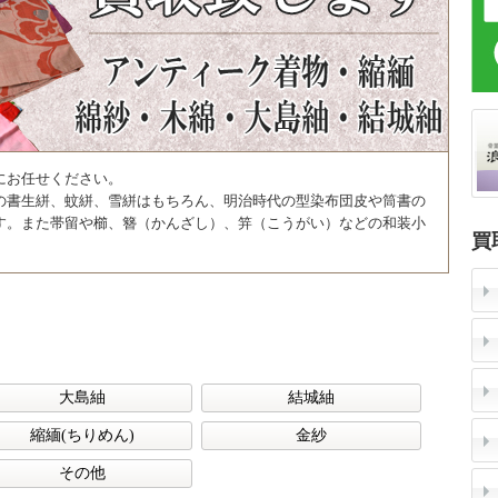
にお任せください。
の書生絣、蚊絣、雪絣はもちろん、明治時代の型染布団皮や筒書の
す。また帯留や櫛、簪（かんざし）、笄（こうがい）などの和装小
買
大島紬
結城紬
(1)
(1)
縮緬(ちりめん)
金紗
(2)
(1)
その他