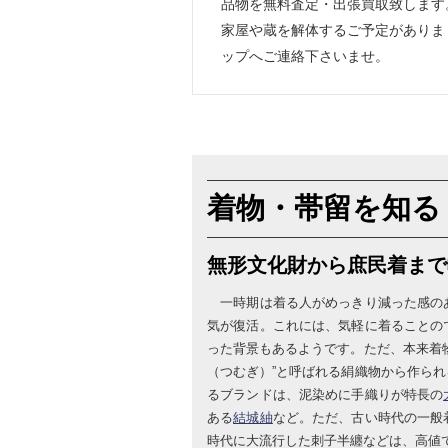
品物を無料査定・出張買取致します
家屋や蔵を解体するご予定がありま
ップへご連絡下さいませ。
着物・帯留を知る
無形文化財から庶民着まで
一時期は着る人がめっきり減った感の
気が復活。これには、気軽に着ることの
った背景もあるようです。ただ、本来着
（つむぎ）”と呼ばれる絹織物から作ら
るブランドは、泥染めに手織りが特長の
ある
結城紬
など。ただ、古い時代の一般
時代に大流行した刺子半纏などは、高値