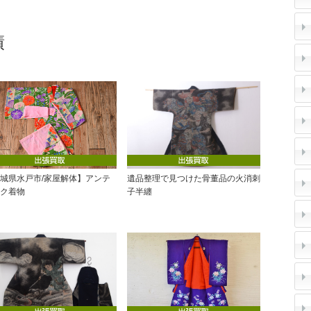
(2)
績
城県水戸市/家屋解体】アンテ
遺品整理で見つけた骨董品の火消刺
ク着物
子半纏