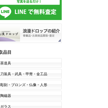
取品目
茶道具
刀装具・武具・甲冑・金工品
彫刻・ブロンズ・仏像・人形
陶磁器
ガラス