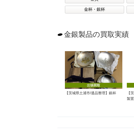
金杯・銀杯
(1)
金銀製品の買取実績
【茨城県土浦市/遺品整理】銀杯
【茨
製置