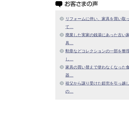
リフォームに伴い、家具を買い取
て…
廃業した実家の銭湯にあった古い
具…
勲章などコレクションの一部を整
し…
家具の買い替えで使わなくなった
器…
祖父から譲り受けた鎧兜を引っ越
の…