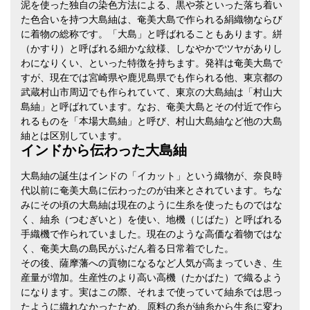
泥を使った独自の染色方法による、黒や茶といった落ち着い
た色合いを持つ大島紬は、奄美大島で作られる絹織物ならび
に着物の総称です。「大島」と呼ばれることもあります。絣
（かすり）と呼ばれる細かな紋様、しなやかでツヤがありし
わになりくい、といった特徴を持ちます。発祥は奄美大島で
すが、現在では宮崎県や鹿児島県でも作られる他、東京都の
武蔵村山市周辺でも作られていて、東京の大島紬は「村山大
島紬」と呼ばれています。なお、奄美大島とその付近で作ら
れるものを「本場大島紬」と呼び、村山大島紬など他の大島
紬とは区別しています。
インドから伝わった大島紬
大島紬の誕生はインドの「イカット」という織物が、奈良時
代以前に奄美大島に伝わったのが由来とされています。ちな
みにその頃の大島紬は現在のように生糸を使ったものではな
く、紬糸（つむぎいと）を使い、地機（じばた）と呼ばれる
手織機で作られていました。現在のような高価な着物ではな
く、奄美大島の島民がふだん着る日常着でした。
その後、薩摩藩への貢物になるなど人気が高まっていき、生
産量が増加。生産性のより高い高機（たかばた）で織るよう
になります。実はこの際、それまで使っていて紬糸では思っ
たように織れなかったため、原料の糸が紬糸から生糸に変わ