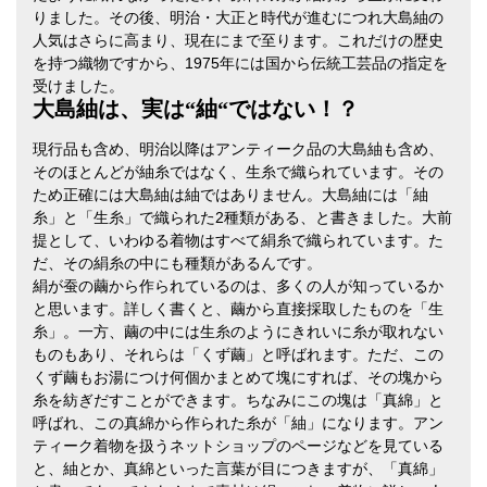
りました。その後、明治・大正と時代が進むにつれ大島紬の
人気はさらに高まり、現在にまで至ります。これだけの歴史
を持つ織物ですから、1975年には国から伝統工芸品の指定を
受けました。
大島紬は、実は“紬“ではない！？
現行品も含め、明治以降はアンティーク品の大島紬も含め、
そのほとんどが紬糸ではなく、生糸で織られています。その
ため正確には大島紬は紬ではありません。大島紬には「紬
糸」と「生糸」で織られた2種類がある、と書きました。大前
提として、いわゆる着物はすべて絹糸で織られています。た
だ、その絹糸の中にも種類があるんです。
絹が蚕の繭から作られているのは、多くの人が知っているか
と思います。詳しく書くと、繭から直接採取したものを「生
糸」。一方、繭の中には生糸のようにきれいに糸が取れない
ものもあり、それらは「くず繭」と呼ばれます。ただ、この
くず繭もお湯につけ何個かまとめて塊にすれば、その塊から
糸を紡ぎだすことができます。ちなみにこの塊は「真綿」と
呼ばれ、この真綿から作られた糸が「紬」になります。アン
ティーク着物を扱うネットショップのページなどを見ている
と、紬とか、真綿といった言葉が目につきますが、「真綿」