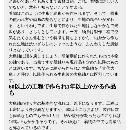
と書いてあってもあくまで素材は絹。これ、着物に詳しい人
でないと、意外と知らないことですよね。
着物はこのように生糸と紬糸から作られます。そして、両糸
の使われ方や両糸の割合などにより、生地の風合いが変わ
る、というわけです。生糸で作られた生地はしなやかなで光
沢があり、さらりとしています。一方、紬糸は製作工程で空
気をたくさん含むという特徴を持ちますから、紬糸から作ら
れた生地は洗いざらしのシャツのような、ふんわりした肌触
りとなっています。
大島紬に話を戻しましょう。明治期前に作られたものは本物
の紬であり、当然ですが肌触りも現行品も含めた以降のもの
とは違います。ちなみに紬から作られた大島紬を「古代大
島」と呼び、以降作られる生糸製の大島紬とは区別していま
す。
60以上の工程で作られ1年以上かかる作品
も
大島紬の作り方の基本的な流れは、以下になります。工程は
工房により多少異なりますが、60以上にもおよび、製作日数
も簡単なものでも最低1カ月、柄や紋様が凝ったものになれば
1年以上もかかるそうです。それゆえに、着物の中でも高級品
と称されているのです。