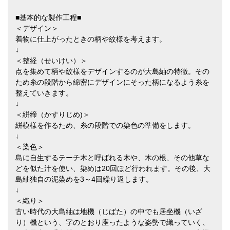
■基本的な製作工程■
＜デザイン＞
着物に仕上がったときの柄や紋様を考えます。
↓
＜整経（せいけい）＞
点を集めて柄や紋様をデザインするのが大島紬の特徴。その
ため糸の段階から綿密にデザインにそった柄になるよう糸を
整えていきます。
↓
＜絣締（かすりじめ)＞
絣模様を作るため、糸の段階での染色の準備をします。
↓
＜染色＞
島に自生するテーチ木と呼ばれる木や、木の根、その他草な
どを似た汁を使い、染めは20回ほど行われます。その後、大
島紬独自の泥染めを3～4回繰り返します。
↓
＜織り＞
古い時代の大島紬は地機（じばた）の中でも居坐機（いざ
り）機という、字のとおり座ったような姿勢で織っていく、