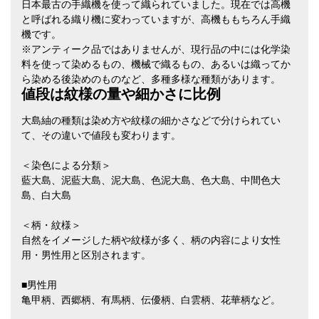
日本最古の手織機を使って織られていました。現在では高機
と呼ばれる織り機に変わっていますが、高機ももちろん手織
機です。
※アンティーク品ではありませんが、現行品の中には化学染
料を使って染めるもの、機械で織るもの、あるいは織ってか
ら染める後染めのものなど、多種多様な種類があります。
値段は紋様の量や細かさに比例
大島紬の種類は染め方や紋様の細かさなどで分けられてい
て、その違いで値段も変わります。
＜染色による分類＞
藍大島、泥藍大島、泥大島、色泥大島、色大島、中間色大
島、白大島
＜柄・紋様＞
自然をイメージした柄や紋様が多く、柄の内容により女性
用・男性用と区別されます。
■男性用
亀甲柄、西郷柄、有馬柄、伝優柄、白雲柄、花華柄など。