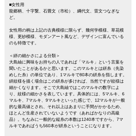
■女性用
龍郷柄、十字繋、石畳文（市松）、綱代文、雷文つなぎな
ど。
女性用の柄は上記の古典模様に限らず、幾何学模様、草花模
様、更紗模様、モダンアート風など、デザインに富んでいる
のも特徴です。
＜絣の細かさによる分類＞
大島紬に興味をお持ちの人であれば「マルキ」という言葉を
聞いたことがあるかと思います。このマルキとは絣糸（先染
めした糸）の単位であり、1マルキで80本の絣糸を指します。
絣紋様を描く場合はこの絣糸が多ければ、当然ですが紋様は
細かくなります。そこで大島紬ではこのマルキの数字によ
り、紋様の細かさを表しています。具体的には、5マルキ、6
マルキ、7マルキ、9マルキといった感じで、12マルキが一般
的な最高値とされ、それ以上はあまりに手間がかかるため、
ほとんど生産されていないようです（あればかなりの高級
品）。ちなみに一般的な縦糸の本数は1240本ですから、7マ
ルキであればうち560本が絣糸ということになります。