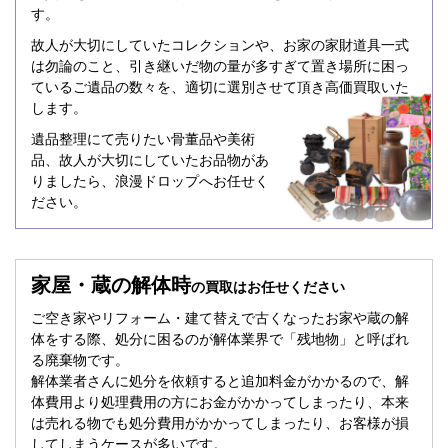
す。
故人が大切にしていたコレクションや、お家の家財道具一式
は勿論のこと、引き継いだ物の量が多すぎて置き場所に困っ
ているご遺品の数々を、適切に選別させて頂き高価買取いた
します。
遺品整理にて売りたい骨董品や美術
品、故人が大切にしていたお品物があ
りましたら、浪漫ドロップへお任せく
ださい。
家屋・蔵の解体時
の買取はお任せください
ご空き家やリフォーム・建て替えで古くなったお家や蔵の解
体をする際、処分に困るのが解体業界で「残地物」と呼ばれ
る廃棄物です。
解体業者さんに処分を依頼すると追加料金がかかるので、解
体費用より処理費用の方にお金がかかってしまったり、本来
は売れる物でも処分費用がかかってしまったり、お客様が損
してしまうケースが多いです。