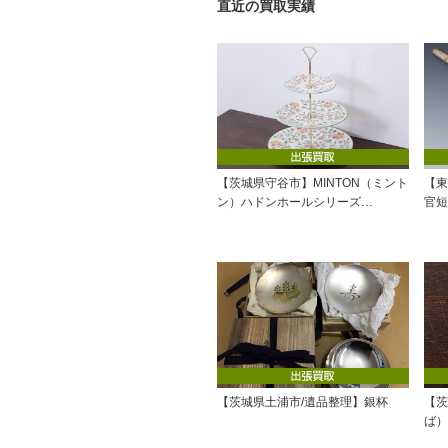
直近の買取実績
【茨城県守谷市】MINTON（ミント
【東
ン）ハドンホールシリーズ…
官短
【茨城県土浦市/遺品整理】銀杯
【茨
ば）