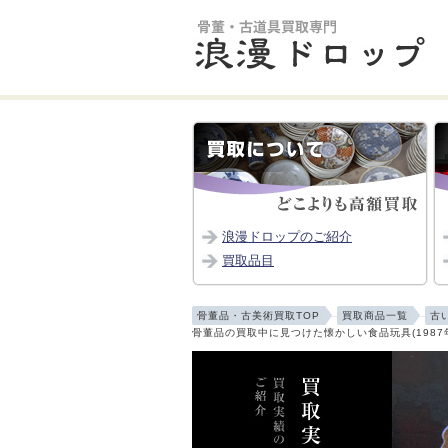
浪漫ドロップのご紹介
買取品目
骨董品・古美術買取TOP
買取商品一覧
古
骨董品の買取中に見つけた懐かしい食品玩具(1987