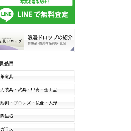
取品目
茶道具
刀装具・武具・甲冑・金工品
彫刻・ブロンズ・仏像・人形
陶磁器
ガラス