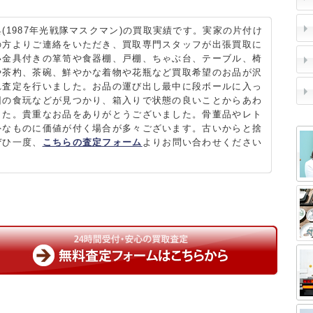
(1987年光戦隊マスクマン)の買取実績です。実家の片付け
の方よりご連絡をいただき、買取専門スタッフが出張買取に
い金具付きの箪笥や食器棚、戸棚、ちゃぶ台、テーブル、椅
や茶杓、茶碗、鮮やかな着物や花瓶など買取希望のお品が沢
れ査定を行いました。お品の運び出し最中に段ボールに入っ
回の食玩などが見つかり、箱入りで状態の良いことからあわ
した。貴重なお品をありがとうございました。骨董品やレト
外なものに価値が付く場合が多々ございます。古いからと捨
ぜひ一度、
こちらの査定フォーム
よりお問い合わせください