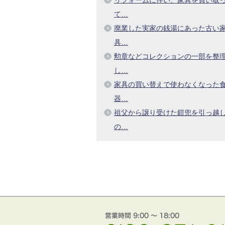
て…
廃業した実家の銭湯にあった古い
具…
勲章などコレクションの一部を整
し…
家具の買い替えで使わなくなった
器…
祖父から譲り受けた鎧兜を引っ越
の…