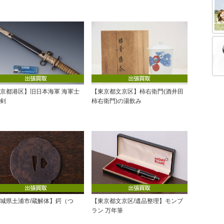
京都港区】旧日本海軍 海軍士
【東京都文京区】柿右衛門(酒井田
剣
柿右衛門)の湯飲み
城県土浦市/蔵解体】鍔（つ
【東京都文京区/遺品整理】モンブ
ラン 万年筆