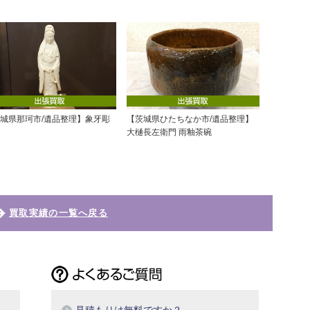
城県那珂市/遺品整理】象牙彫
【茨城県ひたちなか市/遺品整理】
大樋長左衛門 雨釉茶碗
買取実績の一覧へ戻る
っ
見積もりは無料ですか？