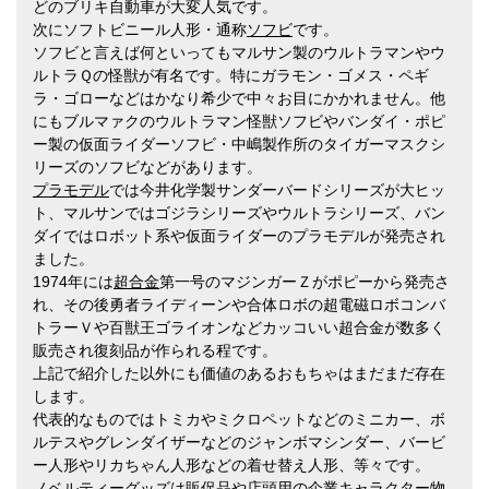
どのブリキ自動車が大変人気です。
次にソフトビニール人形・通称
ソフビ
です。
ソフビと言えば何といってもマルサン製のウルトラマンやウ
ルトラＱの怪獣が有名です。特にガラモン・ゴメス・ペギ
ラ・ゴローなどはかなり希少で中々お目にかかれません。他
にもブルマァクのウルトラマン怪獣ソフビやバンダイ・ポピ
ー製の仮面ライダーソフビ・中嶋製作所のタイガーマスクシ
リーズのソフビなどがあります。
プラモデル
では今井化学製サンダーバードシリーズが大ヒッ
ト、マルサンではゴジラシリーズやウルトラシリーズ、バン
ダイではロボット系や仮面ライダーのプラモデルが発売され
ました。
1974年には
超合金
第一号のマジンガーＺがポピーから発売さ
れ、その後勇者ライディーンや合体ロボの超電磁ロボコンバ
トラーＶや百獣王ゴライオンなどカッコいい超合金が数多く
販売され復刻品が作られる程です。
上記で紹介した以外にも価値のあるおもちゃはまだまだ存在
します。
代表的なものではトミカやミクロペットなどのミニカー、ボ
ルテスやグレンダイザーなどのジャンボマシンダー、バービ
ー人形やリカちゃん人形などの着せ替え人形、等々です。
ノベルティーグッズは販促品や店頭用の企業
キャラクター物