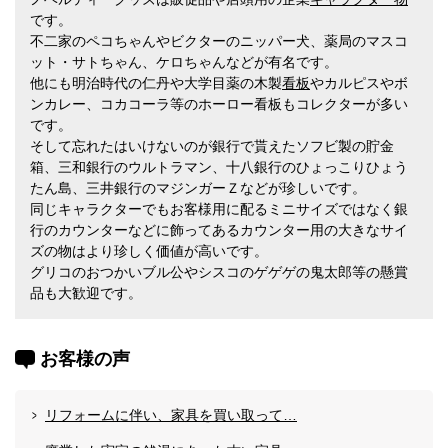
です。
不二家のペコちゃんやビクターのニッパー犬、薬局のマスコ
ット・サトちゃん、ケロちゃんなどが有名です。
他にも明治時代の仁丹や大学目薬の木製
看板
やカルピスやボ
ンカレー、コカコーラ等のホーロー看板もコレクターが多い
です。
そして忘れたはいけないのが銀行で貰えたソフビ製の貯金
箱、三和銀行のウルトラマン、十八銀行のひょっこりひょう
たん島、三井銀行のマジンガーＺなどが珍しいです。
同じキャラクターでもお客様用に配るミニサイズではなく銀
行のカウンターなどに飾ってあるカウンター用の大きなサイ
ズの物はより珍しく価値が高いです。
グリコのおつかいブル公やシスコのゲゲゲの鬼太郎等の懸賞
品も大歓迎です。
お客様の声
リフォームに伴い、家具を買い取って…