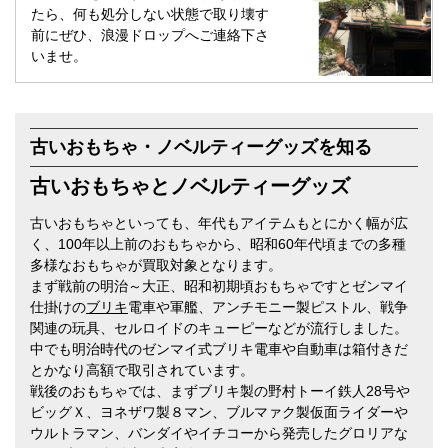
たら、何も処分しない状態で取り壊す
前にぜひ、浪漫ドロップへご連絡下さ
いませ。
古いおもちゃ・ノベルティーグッズを知る
古いおもちゃとノベルティーグッズ
古いおもちゃといっても、年代もアイテムもとにかく幅が広
く、100年以上前のおもちゃから、昭和60年代頃までの多種
多様なおもちゃが買取対象となります。
まず戦前の明治～大正、昭和初期頃おもちゃですとゼンマイ
仕掛けの
ブリキ
電車や軍艦、アンチモニー製ピストル、戦争
関連の玩具、セルロイドのキューピーなどが流行しました。
中でも明治時代のゼンマイ式ブリキ電車や自動車は箱付きだ
とかなり高額で取引されています。
戦後のおもちゃでは、まずブリキ製の野村トーイ鉄人28号や
ビッグＸ、ヨネザワ製８マン、ブルマァク製仮面ライダーや
ウルトラマン、バンダイやイチコーから発売したグロリアな