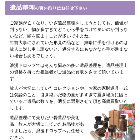
遺品整理
の買い取りはお任せ下さい
ご家族が亡くなり、いざ遺品整理をしようとしても、価値が
判らない、物が多すぎてどこから手をつけて良いのか判らな
いなど、頭を悩ますことが多いですよね。
生前大事にされていた形見の品など、無暗に手を付けるのは
故人に対し申し訳ないと、処分するにもなかなか手が進まな
い場合もあるでしょう。
浪漫ドロップではそんな悩みの多い遺品整理を、遺品整理士
の資格を持った担当者がご遺品の買取をさせて頂いていま
す。
故人が大切にしていたコレクションや、お家の家財道具一式
は勿論のこと、引き継いだ物の量が多すぎて置き場所に困っ
ているご遺品の数々を、適切に選別させて頂き高価買取いた
します。
遺品整理にて売りたい骨董品や美術
品、故人が大切にしていたお品物があ
りましたら、浪漫ドロップへお任せく
ださい。