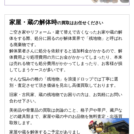
家屋・蔵の解体時
の買取はお任せください
ご空き家やリフォーム・建て替えで古くなったお家や蔵の解
体をする際、処分に困るのが解体業界で「残地物」と呼ばれ
る廃棄物です。
解体業者さんに処分を依頼すると追加料金がかかるので、解
体費用より処理費用の方にお金がかかってしまったり、本来
は売れる物でも処分費用がかかってしまったり、お客様が損
してしまうケースが多いです。
そんな悩みの種の「残地物」を浪漫ドロップでは丁寧に選
別・査定させて頂き価値を見出し高価買取しております。
旧家・古民家、蔵の残地物でお困りの方は、お気軽にお問い
合わせ下さい。
美術品や骨董品の買取は勿論のこと、格子戸や帯戸、藏戸な
どの建具類まで、家屋や蔵の中のお品物を無料査定・出張買
取致します。
家屋や蔵を解体するご予定がありまし