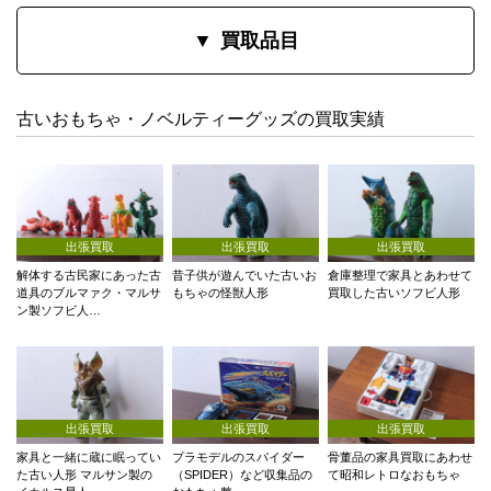
買取品目
古いおもちゃ・ノベルティーグッズの買取実績
出張買取
出張買取
出張買取
解体する古民家にあった古
昔子供が遊んでいた古いお
倉庫整理で家具とあわせて
道具のブルマァク・マルサ
もちゃの怪獣人形
買取した古いソフビ人形
ン製ソフビ人…
出張買取
出張買取
出張買取
家具と一緒に蔵に眠ってい
プラモデルのスパイダー
骨董品の家具買取にあわせ
た古い人形 マルサン製の
（SPIDER）など収集品の
て昭和レトロなおもちゃ