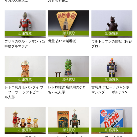
イカルス星人…
おもちゃ整…
出張買取
出張買取
出張買取
骨董 古い木製看板
ブリキのウルトラマン（当
ウルトラマンの怪獣（円谷
時物ブルマァク）
プロ）
出張買取
出張買取
出張買取
レトロ玩具 旧バンダイ ブ
レトロ雑貨 店頭用のケロ
古玩具 ポピー／ジャンボ
ーフーウー ソフトビニー
ちゃん人形
マシンダー・ボルテスV
ル人形
出張買取
出張買取
出張買取