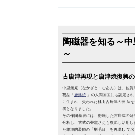
陶磁器を知る～中
～
古唐津再現と唐津焼復興の
中里無庵（なかざと・むあん）は、佐賀
芸品「
唐津焼
」の人間国宝にも認定され
に生まれ、失われた桃山古唐津の技 法
者となりました。
その作陶基底には、徹底した古唐津の研
分析し、古式の登窯さえも復原し活用し
た雄渾的装飾の「刷毛目」を再現し て