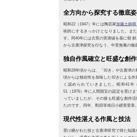
全方向から探究する徹底姿
昭和22（1947）年には陶芸家
加藤土師萌
術的にするきっかけとなりました。ま
す。同40年には古窯の実測値を基に朝 
から古唐津探究を行なう、中里無庵の徹
独自作風確立と旺盛な創作
昭和28年頃からは、「叩き」や古唐津の
頃からは独自性を加味した叩きによる作
く認められていきました。昭和41年
51（1976）年に人間国宝の認定を受
っていましたが、その後も旺盛な創作活動
たのです。同年、勲四等旭日小綬章受章
現代性湛える作風と技法
受け継がれた技と古唐津研究で得た知識