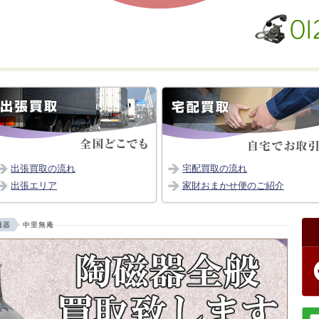
出張買取の流れ
宅配買取の流れ
出張エリア
家財おまかせ便のご紹介
磁器
中里無庵