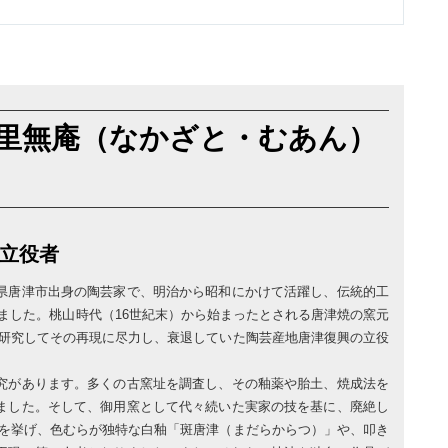
里無庵（なかざと・むあん）
立役者
県唐津市出身の陶芸家で、明治から昭和にかけて活躍し、伝統的工
ました。桃山時代（16世紀末）から始まったとされる唐津焼の窯元
を研究してその再現に尽力し、衰退していた陶芸産地唐津復興の立役
究があります。多くの古窯址を調査し、その釉薬や胎土、焼成法を
ました。そして、御用窯として代々続いた実家の技を基に、廃絶し
名を挙げ、色むらが独特な白釉「斑唐津（まだらからつ）」や、叩き