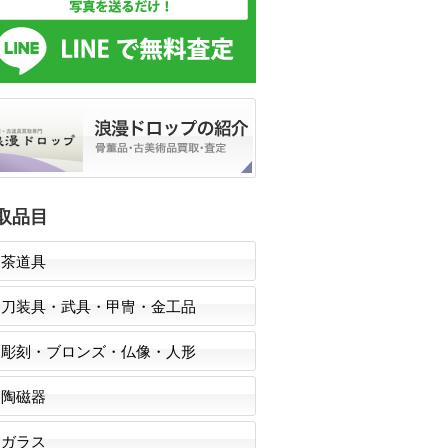
取品目
茶道具
刀装具・武具・甲冑・金工品
彫刻・ブロンズ・仏像・人形
陶磁器
ガラス