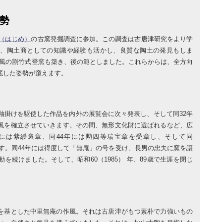
勢
（はじめ）
の古窯発掘調査に参加。この調査は古唐津研究をより学
た、陶土商としての知識や経験も活かし、良質な陶土の発見もしま
鮮風の割竹式登窯も築き、後の範としました。これらからは、全方向
底した姿勢が窺えます。
釉掛けを駆使した作品を内外の展覧会に次々発表し、そして同32年
風を確立させていきます。その間、無形文化財に選ばれるなど、広
 には紫綬褒章、同44年には勲四等瑞宝章を受章し、そして同
けます。同44年には得度して「無庵」の号を受け、長男の忠夫に窯を譲
を続けました。そして、昭和60（1985） 年、89歳で生涯を閉じ
。
を基とした中里無庵の作風。それは古唐津がもつ素朴で力強いもの