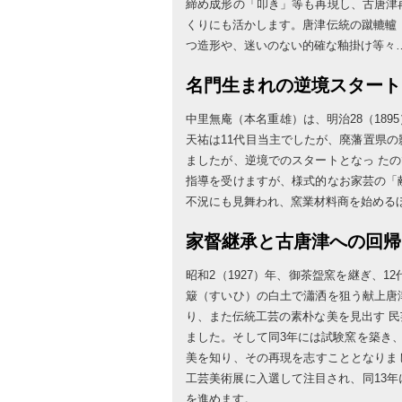
締め成形の「叩き」等も再現し、古唐津
くりにも活かします。唐津伝統の蹴轆轤
つ造形や、迷いのない的確な釉掛け等々
名門生まれの逆境スタート
中里無庵（本名重雄）は、明治28（18
天祐は11代目当主でしたが、廃藩置県
ましたが、逆境でのスタートとなっ たの
指導を受けますが、様式的なお家芸の「
不況にも見舞われ、窯業材料商を始める
家督継承と古唐津への回帰
昭和2（1927）年、御茶盌窯を継ぎ、
簸（すいひ）の白土で瀟洒を狙う献上唐
り、また伝統工芸の素朴な美を見出す 
ました。そして同3年には試験窯を築き
美を知り、その再現を志すこととなりまし
工芸美術展に入選して注目され、同13
を進めます。