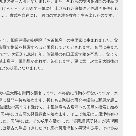
再現の第一人者となりました。また、それらの技法を独自の作品づ
（けろくろ）と叩きで一気に仕 上げられた豪快さと静謐さを併せも
……。古式を自在にし、独自の古唐津を数多く生み出したのです。
95）年、旧唐津藩の御用窯「お茶椀窯」の中里家に生まれました。父
の影響で別業を模索するほど困窮していたとされます。名門に生まれ
です。大正3（1914）年、佐賀県の有田工業学校を卒業し、父より
献上唐津」風作品が売れず、苦心します。更に第一次世界大戦後の
ほどの状況となりました。
12代中里太郎右衛門を襲名します。本格的に作陶を行ないますが、水
津に疑問を持ち始めます。折しも古陶磁の研究や鑑賞に新風が起こ
民芸運動の高まりも受けて、中里無庵も古唐津への回帰を模索し始め
、同4年には古窯の発掘調査を始めます。そこで無庵は古唐津特有の
た。同6年には、その成果を活か した「刷毛目菓子鉢」が第18回
年には最古の岸岳（きしだけ）窯の斑唐津釉を再現する等、その歩み