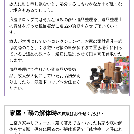
故人に対し申し訳ないと、処分するにもなかなか手が進まな
い場合もあるでしょう。
浪漫ドロップではそんな悩みの多い遺品整理を、遺品整理士
の資格を持った担当者がご遺品の買取をさせて頂いていま
す。
故人が大切にしていたコレクションや、お家の家財道具一式
は勿論のこと、引き継いだ物の量が多すぎて置き場所に困っ
ているご遺品の数々を、適切に選別させて頂き高価買取いた
します。
遺品整理にて売りたい骨董品や美術
品、故人が大切にしていたお品物があ
りましたら、浪漫ドロップへお任せく
ださい。
家屋・蔵の解体時
の買取はお任せください
ご空き家やリフォーム・建て替えで古くなったお家や蔵の解
体をする際、処分に困るのが解体業界で「残地物」と呼ばれ