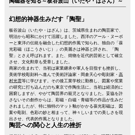
陶磁器を知る～板谷波山（いたや・はざん）～
幻想的神器生みだす「陶聖」
板谷波山（いたや・はざん）は、茨城県生まれの陶芸家で、
明治から昭和にかけて活躍しました。西洋のアール・ヌーボ
ーと東洋の伝統を融合した幻想的作風で知られ、独自の「葆
光彩磁（ほこうさいじ）」の美麗さは神器と評され、「陶
聖」とさえ呼ばれます。また、焼物を近代的芸術として確立
させ、文化勲章も受章しました。
商家の生まれで、当初は家業継承や軍人を目指すも挫折し、
美術学校彫刻科へ進んで美術評論家・岡倉天心や彫刻家・
高
村光雲
等に学びます。その後工業学校に勤務し、図案や窯業
の研究に打ち込んだのち東京で作陶生活に。当初は経済的に
困窮しますが、やがて陶芸界の寵児となりました。妥協を許
さないその創作からは、彩磁・白磁・青磁等の作品が生みだ
されましたが、特に独特のマット釉がかかる葆光彩磁は、図
案や彫刻、色彩の妙と相まって、神々しいまでの美しさを現
出させ、代表的作風となりました。
陶芸への関心と人生の挫折