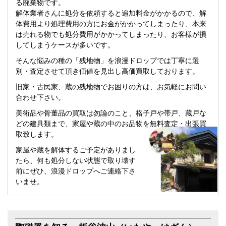
る廃棄物です。
解体業者さんに処分を依頼すると追加料金がかかるので、解
体費用より処理費用の方にお金がかかってしまったり、本来
は売れる物でも処分費用がかかってしまったり、お客様が損
してしまうケースが多いです。
そんな悩みの種の「残地物」を浪漫ドロップでは丁寧に選
別・査定させて頂き価値を見出し高価買取しております。
旧家・古民家、蔵の残地物でお困りの方は、お気軽にお問い
合わせ下さい。
美術品や骨董品の買取は勿論のこと、格子戸や帯戸、藏戸な
どの建具類まで、家屋や蔵の中のお品物を無料査定・出張買
取致します。
家屋や蔵を解体するご予定がありまし
たら、何も処分しない状態で取り壊す
前にぜひ、浪漫ドロップへご連絡下さ
いませ。