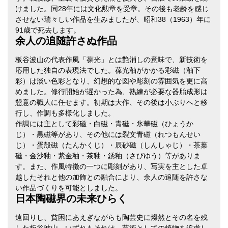
けました。同28年には文化勲章を受章。その後も老齢を感じ
させない瑞々しい作品を生みましたが、昭和38（1963）年に
91歳で死去します。
余人の追随許さぬ作品
板谷波山の代表作風「葆光」とは艶消しの意味で、新技術を
応用した独自の表現法でした。葆光釉がかかる彩磁（釉下
彩）は淡い色彩となり、幻想的な図や彫刻の雰囲気を更に高
めました。修行開始が遅かった為、熟練が必要な器胎成形は
懇意の職人に任せます。初期は大作、その後は小ぶりへと移
行し、作調も多様化しました。
作調には主として彩磁・白磁・青磁・氷華磁（ひょうか
じ）・黒磁等があり、その他には裂文青磁（れつもんせい
じ）・蛋殻磁（たんかくじ）・辰砂磁（しんしゃじ）・茶葉
磁・金沙釉・紫金釉・茶釉・銹釉（さびゆう）等がありま
す。また、作風特徴の一つに彫刻があり、写実を主とした卓
越したそれと他の加飾との融合により、余人の追随を許さな
い作品づくりを可能としました。
日本陶磁界の未来ひらく
遠回りし、貧困にあえぎながらも陶芸史に燦然とその名を残
した板谷波山。いずれもそれは、芸術としての焼物を追求し