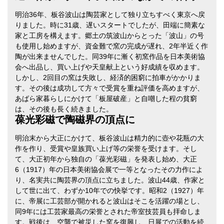
明治36年、板谷波山は陶芸家として独り立ちすべく東京へ戻
りました。時に31歳、遅いスタートでしたが、田端に簡素な
家と工房を構えます。郷土の筑波山からとった「波山」の号
も使用し始めますが、資金難で窯の完成が遅れ、2年半近く作
陶が出来ませんでした。同39年に漸く初窯作品を日本美術協
会へ出品し、買い上げや天皇献上という好成績を収めます。
しかし、2回目の窯は失敗し、経済的困窮に拍車がかかりま
す。その後は成功して方々で受賞を重ね評価を高めますが、
あばら家暮らしにかけて「板屋破産」と自嘲した程の貧窮
は、その後も長く続きました。
葆光彩磁で陶磁界の頂点に
明治末から大正にかけて、板谷波山は精力的に壺や花瓶の大
作を作り、受賞や皇族買い上げ等の栄誉を受けます。そし
て、大正初年から独自の「葆光彩磁」を発表し始め、大正
6（1917）年の日本美術協会展で一等となったその力作によ
り、名実共に陶芸界の頂点に立ちました。波山44歳、作家と
して世に出て、わずか10年での快挙です。昭和2（1927）年
に、帝展に工芸部が開かれると波山はそこを活躍の場とし、
同9年には工芸家最高の栄誉とされた帝室技芸員も拝命しま
す。戦後は、空襲で被災した窯を復興し、日展での活動を続