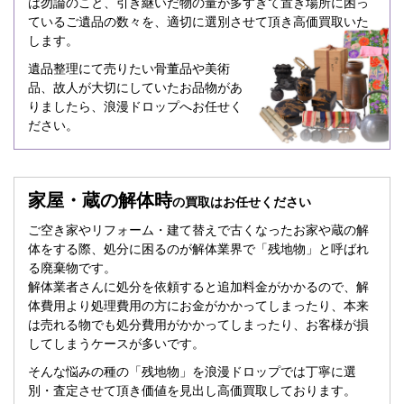
は勿論のこと、引き継いだ物の量が多すぎて置き場所に困っ
ているご遺品の数々を、適切に選別させて頂き高価買取いた
します。
遺品整理にて売りたい骨董品や美術
品、故人が大切にしていたお品物があ
りましたら、浪漫ドロップへお任せく
ださい。
家屋・蔵の解体時
の買取はお任せください
ご空き家やリフォーム・建て替えで古くなったお家や蔵の解
体をする際、処分に困るのが解体業界で「残地物」と呼ばれ
る廃棄物です。
解体業者さんに処分を依頼すると追加料金がかかるので、解
体費用より処理費用の方にお金がかかってしまったり、本来
は売れる物でも処分費用がかかってしまったり、お客様が損
してしまうケースが多いです。
そんな悩みの種の「残地物」を浪漫ドロップでは丁寧に選
別・査定させて頂き価値を見出し高価買取しております。