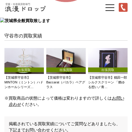
守谷市の買取実績
出張買取
出張買取
出張買取
【茨城県守谷市】
【茨城県守谷市】
【茨城県守谷市】鶴田一郎
MINTON（ミントン）ハド
Baccarat（バカラ）ペアグ
シルクスクリーン 「燃ゆ
ンホールシリーズ…
ラス
る想い／青…
※買取商品の状態によって価格は変わりますので詳しくは
お問い
合わせ
ください。
掲載されている買取実績についてご質問などありましたら、
下記までお問い合わせください。