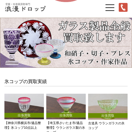
氷コップの買取実績
出張買取
出張買取
出張買取
【神奈川県横浜市/遺品整
【埼玉県さいたま市/遺品
古道具 ウランガラスの氷
理】氷コップ10点以上
整理】ウランガラス製の氷
コップ