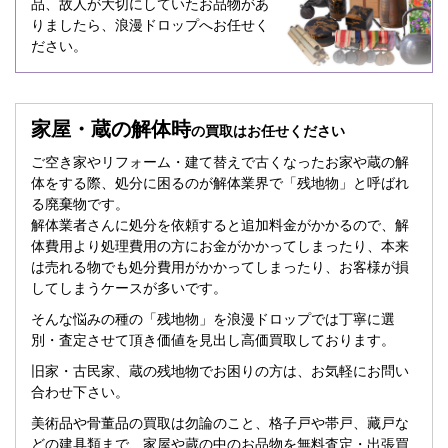
品、故人が大切にしていたお品物があ
りましたら、浪漫ドロップへお任せく
ださい。
家屋・蔵の解体時
の買取はお任せください
ご空き家やリフォーム・建て替えで古くなったお家や蔵の解
体をする際、処分に困るのが解体業界で「残地物」と呼ばれ
る廃棄物です。
解体業者さんに処分を依頼すると追加料金がかかるので、解
体費用より処理費用の方にお金がかかってしまったり、本来
は売れる物でも処分費用がかかってしまったり、お客様が損
してしまうケースが多いです。
そんな悩みの種の「残地物」を浪漫ドロップでは丁寧に選
別・査定させて頂き価値を見出し高価買取しております。
旧家・古民家、蔵の残地物でお困りの方は、お気軽にお問い
合わせ下さい。
美術品や骨董品の買取は勿論のこと、格子戸や帯戸、藏戸な
どの建具類まで、家屋や蔵の中のお品物を無料査定・出張買