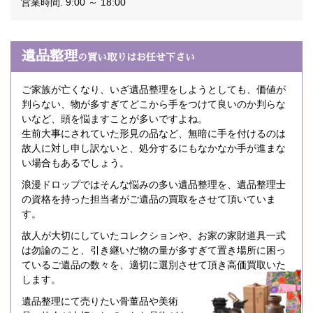
営業時間. 9:00 ～ 18:00
遺品整理
の買い取りはお任せ下さい
ご家族が亡くなり、いざ遺品整理をしようとしても、価値が
判らない、物が多すぎてどこから手をつけて良いのか判らな
いなど、頭を悩ますことが多いですよね。
生前大事にされていた形見の品など、無暗に手を付けるのは
故人に対し申し訳ないと、処分するにもなかなか手が進まな
い場合もあるでしょう。
浪漫ドロップではそんな悩みの多い遺品整理を、遺品整理士
の資格を持った担当者がご遺品の買取をさせて頂いていま
す。
故人が大切にしていたコレクションや、お家の家財道具一式
は勿論のこと、引き継いだ物の量が多すぎて置き場所に困っ
ているご遺品の数々を、適切に選別させて頂き高価買取いた
します。
遺品整理にて売りたい骨董品や美術