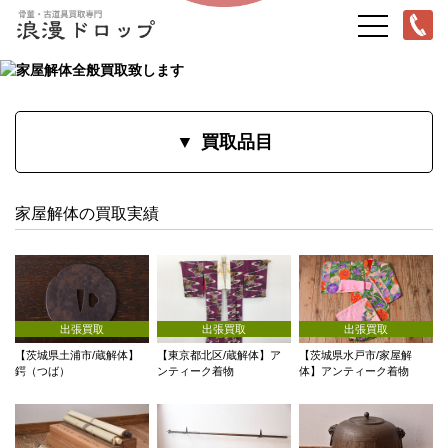
買取品目
家屋解体の買取実績
出張買取
出張買取
出張買取
【茨城県土浦市/蔵解体】
【東京都北区/蔵解体】ア
【茨城県水戸市/家屋解
鍔（つば）
ンティーク着物
体】アンティーク着物