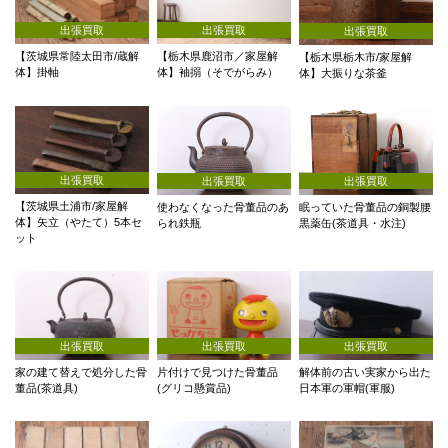
出張買取
出張買取
出張買取
【茨城県常陸太田市/蔵解
【栃木県鹿沼市／家屋解
【栃木県栃木市/家屋解
体】掛軸
体】袖搦（そでがらみ）
体】大振りな茶釜
出張買取
出張買取
出張買取
【茨城県土浦市/家屋解
使わなくなった骨董品のあ
眠っていた骨董品の銅製腰
体】矢立（やたて）5本セ
られ鉄瓶
黒薬缶(茶道具・水注)
ット
出張買取
出張買取
出張買取
家の建て替えで処分した骨
片付けで見つけた骨董品
解体前の古い実家から出た
董品(茶道具)
(グリコ懸賞品)
日本軍の軍帽(軍服)