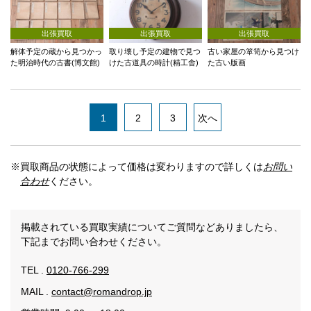
出張買取
出張買取
出張買取
解体予定の蔵から見つかっ
取り壊し予定の建物で見つ
古い家屋の箪笥から見つけ
た明治時代の古書(博文館)
けた古道具の時計(精工舎)
た古い版画
1
2
3
次へ
※買取商品の状態によって価格は変わりますので詳しくは
お問い
合わせ
ください。
掲載されている買取実績についてご質問などありましたら、
下記までお問い合わせください。
TEL .
0120-766-299
MAIL .
contact@romandrop.jp