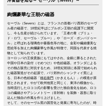
洋食器を知る～ セーヴル（Severs）～
絢爛豪華な王朝の磁器
セーヴル（Severs）とは、フランスの首都パリ西郊のセーヴ
ル産の磁器で、18世紀半ばにブルボン王朝の庇護下に開窯
し、今も生産が続けられています。「王者の青（ブリュ・
ド・ロワ、セーヴル・ブルー）」や「ローズ・ポンパドゥー
ル」と呼ばれる瑠璃色や薔薇色等の地に、金彩や繊細優美な
窓絵等を加えた絢爛豪華な作風が特徴で、同国を代表する焼
物として知られています。
ヨーロッパの王侯貴族にもてはやされ、金銀に勝るとされた
中国や日本の染付（そめつけ）や色絵磁器。オランダによる
その独占販売に対抗するため、18世紀初頭に各国で始められ
た磁器製造がその起源で、パリ郊外のシャンティイ窯によ
る、日本の色絵磁器「
柿右衛門
（かきえもん）」の模造が原
型とされます。やがて欧州他窯と同じく、東洋の模倣から、
当時流行したロココ式の影響を受けた独自進化を始め、ロコ
コの繊細さやアシンメトリー（非対称）を装飾・器形に取り
込んだ独自の作風を作り上げました。
そして、そのセーヴル窯の国営化と発展に寄与したのが、時