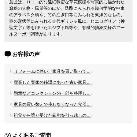
意匠は、ロココ的な繊細稠密な草花模様や写実的に描かれた
窓絵の人物・風景等のほか、透彫にみられる幾何学的な中東
のアラベスク柄や、竹の注ぎ口等にみられる東洋的なもの、
壺の形状等にみられる古代ギリシャ風に、ヒエログリフ（神
聖文字）等を用いたエジプト風等や、有機的抽象文様のアー
ルヌーボー調等があります。
お客様の声
リフォームに伴い、家具を買い取って…
廃業した実家の銭湯にあった古い家具…
勲章などコレクションの一部を整理し…
家具の買い替えで使わなくなった食器…
祖父から譲り受けた鎧兜を引っ越しの…
よくあるご質問