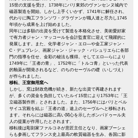
15世の支援を受け、1738年にパリ東郊のヴァンセンヌ城内で
磁器製造を開始。しかし上手くいかず、1741年に解任され、
代わりに陶工フランソワ・グラヴァンが職人達と尽力し1745
年頃から成果を上げ始めました。
同年には多額の出資を受けて製造を本格化させ、美術愛好家
で有力者ジャン・マッコールを会計監査官に迎えて飛躍的に
発展します。また、化学者ジャン・エロ―や金工家ジャン・
C・デュプレシ、画家ジャン・ジャック・バシュリエらに各部
門の指導を任せ、金彩の秘法も獲得。そしてエロ―らにより
1749年に「王者の青」、1752年に「トルコ青」といった代表
的釉薬が開発されるなど、のちのセーヴルの礎（いしづえ）
が作られました。
移転、王室御用窯へ
しかし、窯は財政危機が続き、新たな出資で再建されます
が、多くの資金を負担していたルイ15世により1753年に「王
立磁器製作所」とされました。また、1756年にはパリとベル
サイユ宮殿を結ぶ「王者の道」途上のセーヴルへと移転され
ます。それらには磁器に高い関心を示したポンパドゥール夫
人の提案が作用したとされます。
移転後は彫刻家ファルコネが意匠主任となり、画家ブーシェ
らも参画してフランス史上最高の軟質磁器を生み、各国に影