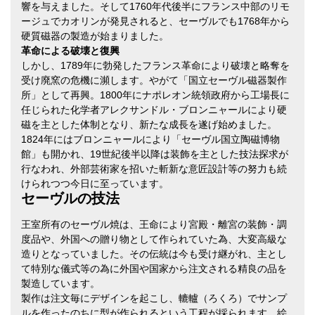
響を与えました。そして1760年代後半にフランス中部のリモ
ージュでカオリンが発見されると、セーヴルでも1768年から
硬質磁器の製造が始まりました。
革命による破壊と復興
しかし、1789年に勃発したフランス革命により破壊と略奪を
受け廃窯の危機に瀕します。やがて「国立セーヴル磁器製作
所」として再興。1800年にナポレオン統領政府から工場長に
任じられた化学者アレクサンドル・ブロンニャールにより硬
磁を主とした体制となり、新たな成長を遂げ始めました。
1824年にはブロンニャールにより「セーヴル国立陶磁博物
館」も開かれ、19世紀後半以降は装飾を主とした技法探求が
行なわれ、外部芸術家を招いた斬新な意匠設計等の努力も続
けられつつ今日に至っています。
セーヴルの技法
王室所有のセーヴル焼は、王命により宮殿・離宮の装飾・調
度品や、外国への贈り物として作られていた為、大変高級な
造りとなっていました。その伝統は今も受け継がれ、主とし
て特別な儀式等の為に外国や国家から注文される精良の品を
製造しています。
製作は注文毎にデザインを起こし、轆轤（ろくろ）でサンプ
ルを作ったのちに型が作られるという工程が採られます。絵