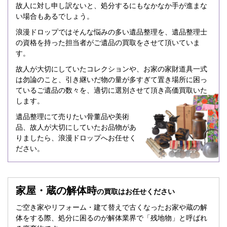
故人に対し申し訳ないと、処分するにもなかなか手が進まな
い場合もあるでしょう。
浪漫ドロップではそんな悩みの多い遺品整理を、遺品整理士
の資格を持った担当者がご遺品の買取をさせて頂いていま
す。
故人が大切にしていたコレクションや、お家の家財道具一式
は勿論のこと、引き継いだ物の量が多すぎて置き場所に困っ
ているご遺品の数々を、適切に選別させて頂き高価買取いた
します。
遺品整理にて売りたい骨董品や美術
品、故人が大切にしていたお品物があ
りましたら、浪漫ドロップへお任せく
ださい。
家屋・蔵の解体時
の買取はお任せください
ご空き家やリフォーム・建て替えで古くなったお家や蔵の解
体をする際、処分に困るのが解体業界で「残地物」と呼ばれ