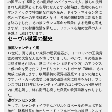
の国王ルイ15世とその寵姫ポンパドゥール夫人。彼らの洗練
された美意識とそれを形にせんとする情熱は、窓絵のあるロ
マンティックで特徴的な作風を産み、ドイツ・
マイセン
窯に
代わって欧州の主流様式となり、各国の陶磁製造に新風を吹
き込みました。その後フランス革命や戦争による危機も迎え
ますが、その都度復活を果たし、フランスを始め世界の人々
を魅了し続けています。
セーヴル磁器の歴史
源流シャンティイ窯
17世紀、薄く美しい東洋の硬質磁器が、ヨーロッパの王侯貴
族の間で大変な人気を博していました。やがて、その模造を
目指す動きが現れ、遂にザクセン（現ドイツ内）のアウグス
ト侯の命を受けたフリードリッヒ・ベトガーが1709年にその
焼成に成功します。欧州最初の硬質磁器窯マイセンの始まり
です。ベトガーの成功は各国の磁器研究に拍車をかけ、フラ
ンスでは1727年にシャンティイ城主のコンデ公ルイ4世が領
内に窯を興し、柿右衛門を模した良質の軟質磁器を作りまし
た。
礎ヴァンセンヌ窯
そして、シャンティイで学んだジルとロベールのデュポア兄
弟が、財務総監の弟オリー・ド・フルビー公の後押しとルイ