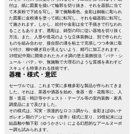
付は、紙に図案を描いて輪郭を切り抜き、それを器肌に当て
て木炭粉で下絵を写し、筆で施釉着色。金彩は銅板に彫られ
た図案に金粉液を塗って紙に転写し、それを磁器肌に転写し
て施されます。しかし、絵付や金彩は全て手描きで行なわれ
ることもあります。透彫は、鋳型の印に従い器地を切り抜く
方法。また、人形や造花のような立体装飾は、別で作られた
ものを組み合わせ、接合部の溝を粘土で充填しつつ本体に取
り付け、糊や継ぎ目が見えないよう、精巧に加工されます。
19世紀中期に開発されたカメオ調の塗土装飾技法「パテ・シ
ュール・パテ」や、無施釉で大理石のような質感を表わすビ
スキュイも特筆される技術です。
器種・様式・意匠
セーヴルでは、これまで実に多種多彩な製品が作られてきま
した。それは、茶器や酒器を始め、食器・壺・花瓶等に、人
形・造花・時計等やチェスト・テーブル等の室内装飾・家具
調度品にまで及びました。
その様式は、写実・浪漫的なロココ調から、金彩まばゆいナ
ポレオン期のアンピール（皇帝）様式に至り、19世紀末には
結晶釉や釉下彩（ゆうかさい）による幻想的なアールヌーボ
ー調も試みられます。