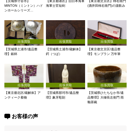
【茨城県守谷市】
【東京都港区】旧日本海軍
【東京都文京区】柿右衛門
MINTON（ミントン）ハド
海軍士官短剣
(酒井田柿右衛門)の湯飲み
ンホールシリーズ…
出張買取
出張買取
出張買取
【茨城県土浦市/遺品整
【茨城県土浦市/蔵解体】
【東京都文京区/遺品整
理】銀杯
鍔（つば）
理】モンブラン 万年筆
出張買取
出張買取
出張買取
【東京都北区/蔵解体】ア
【茨城県那珂市/遺品整
【茨城県ひたちなか市/遺
ンティーク着物
理】象牙彫刻
品整理】大樋長左衛門 雨
釉茶碗
お客様の声