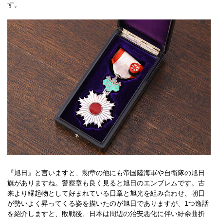
す。
『旭日』と言いますと、勲章の他にも帝国陸海軍や自衛隊の旭日
旗がありますね。警察章も良く見ると旭日のエンブレムです。古
来より縁起物として好まれている日章と旭光を組み合わせ、朝日
が勢いよく昇ってくる姿を描いたのが旭日でありますが、1つ逸話
を紹介しますと、敗戦後、日本は周辺の治安悪化に伴い紆余曲折