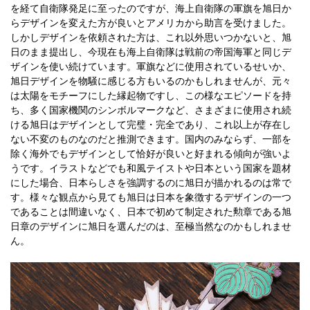
を経て自衛隊発足に至ったのですが、海上自衛隊の軍旗を旭日か
らデザインを変えた方が良いとアメリカから助言を受けました。
しかしデザインを依頼された方は、これ以外思いつかないと、旭
日のまま提出し、今現在も海上自衛隊は戦前の帝国海軍と同じデ
ザインを使い続けています。軍旗などに使用されているせいか、
旭日デザインを物騒に感じる方もいるのかもしれませんが、元々
は太陽をモチーフにした縁起物ですし、この様なエピソードを持
ち、多く国家機関のシンボルマークなど、さまざまに使用され続
ける旭日はデザインとして完璧・完全であり、これ以上が存在し
ない不変のものなのだと推測できます。国内のみならず、一部を
除く海外でもデザインとして恰好が良いと好まれる傾向が強いよ
うです。イラストなどでも和風テイストや日本という国家を題材
にした場合、日本らしさを強調するのに旭日が描かれるのは常で
す。様々な観点から見ても旭日は日本を象徴するデザインの一つ
であることは間違いなく、日本で初めて制定された勲章である旭
日章のデザインに旭日を選んだのは、至極当然なのかもしれませ
ん。