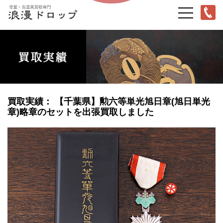
買取実績： 【千葉県】勲六等単光旭日章(旭日単光
章)略章のセットを出張買取しました