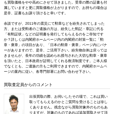
も買取価格をやや高めにさせて頂きました。受章の際の証書も付
属していますと更に買取価格が上がりますので、お持ちの場合は
是非、証書もお譲り頂けると幸いです。
余談ですが、2011年の震災にて勲章などを紛失されてしまった
方、または受勲者のご遺族の方は、紛失した勲記・章記に代る
「有勲証状」などの証明書を発行してもらえるのをご存知です
か？詳しくは内閣府ホームページ内の内閣府の対策一覧に「勲
章・褒章」の項目があり、「日本の勲章・褒章」ページ内にバナ
ーがありますので、是非、ご活用下さい。紛失物自体は戻っては
きませんが、長年の功績を認められ授与された大切な勲章・褒章
を頂いたと、日本政府が証明してくれる救済制度です。ご本人様
でなくとも、ご遺族の方もご利用できますので、内閣府ホームペ
ージの案内に従い、各専門部署にお問い合わせ下さい。
買取査定員からのコメント
出張買取の際、お伺いしたその場で、これは買い
取ってもらえるのかとご質問を受けることは珍し
くありません。残念ながら買取対象外のものもあ
りますが、対象のものであれば追加買取させて頂