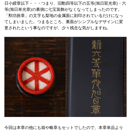
日小綬章以下・・・つまり、旧勳四等以下の五等(旭日双光章)・六
等(旭日単光章)の裏側に七宝装飾がなくなってしまったのです。
「勲功旌章」の文字も梨地の金属面に刻印されているだけになっ
てしまいました。つまるところ、裏面がシンプルなデザインに変
更されたという事なのですが、少々残念な気がしますね。
今回は本章の他にも箱や略章もセットでしたので、本章単品より