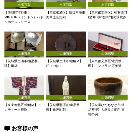
出張買取
出張買取
出張買取
【茨城県守谷市】
【東京都港区】旧日本海軍
【東京都文京区】柿右衛門
MINTON（ミントン）ハド
海軍士官短剣
(酒井田柿右衛門)の湯飲み
ンホールシリーズ…
出張買取
出張買取
出張買取
【茨城県土浦市/遺品整
【茨城県土浦市/蔵解体】
【東京都文京区/遺品整
理】銀杯
鍔（つば）
理】モンブラン 万年筆
出張買取
出張買取
出張買取
【東京都北区/蔵解体】ア
【茨城県那珂市/遺品整
【茨城県ひたちなか市/遺
ンティーク着物
理】象牙彫刻
品整理】大樋長左衛門 雨
釉茶碗
お客様の声