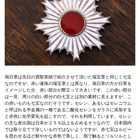
旭日章は先日の買取実績で紹介させて頂いた瑞宝章と同じく七宝
なのですが、赤い連珠の瑞宝章とは異なり、旭日章の方が日章を
イメージした分、赤い部分が際立って大きいです。この赤い部分
は一見、周りの白い部分の白七宝とは別の素材に見えますが、こ
の赤いものも七宝なのだそうです。セレン、あるいはセレニウム
と呼ばれる半金属の一種である二酸化セレンをガラスに添加する
と赤色に化学変化を起こすので、それを利用しています。セレン
の主な産出国は日本が２５％以上を占めるそうなので、日本国内
では取り立てて珍しいものではないようですが、赤七宝はルビー
を思わせるほど鮮やかな赤色で美しく、指で触るとツルツルとし