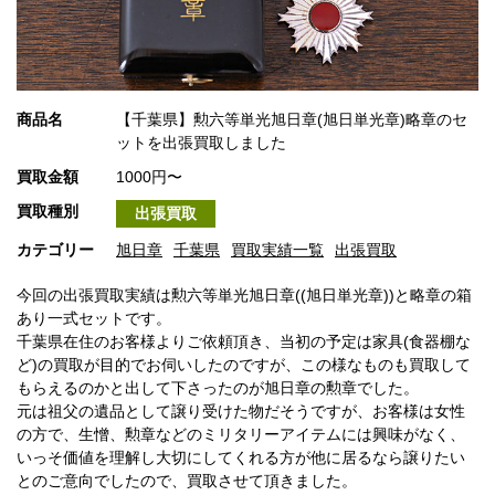
商品名
【千葉県】勲六等単光旭日章(旭日単光章)略章のセ
ットを出張買取しました
買取金額
1000円〜
買取種別
出張買取
カテゴリー
旭日章
千葉県
買取実績一覧
出張買取
今回の出張買取実績は勲六等単光旭日章((旭日単光章))と略章の箱
あり一式セットです。
千葉県在住のお客様よりご依頼頂き、当初の予定は家具(食器棚な
ど)の買取が目的でお伺いしたのですが、この様なものも買取して
もらえるのかと出して下さったのが旭日章の勲章でした。
元は祖父の遺品として譲り受けた物だそうですが、お客様は女性
の方で、生憎、勲章などのミリタリーアイテムには興味がなく、
いっそ価値を理解し大切にしてくれる方が他に居るなら譲りたい
とのご意向でしたので、買取させて頂きました。