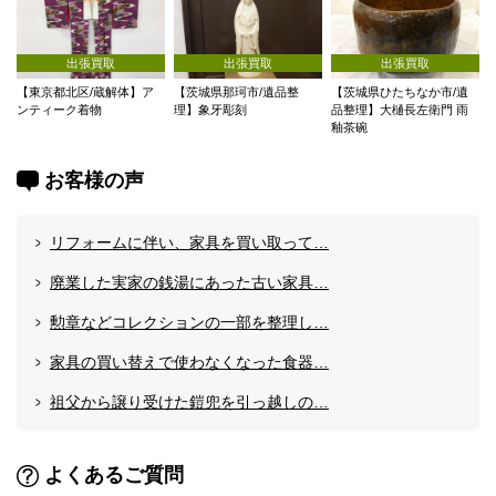
出張買取
出張買取
出張買取
【東京都北区/蔵解体】ア
【茨城県那珂市/遺品整
【茨城県ひたちなか市/遺
ンティーク着物
理】象牙彫刻
品整理】大樋長左衛門 雨
釉茶碗
お客様の声
リフォームに伴い、家具を買い取って…
廃業した実家の銭湯にあった古い家具…
勲章などコレクションの一部を整理し…
家具の買い替えで使わなくなった食器…
祖父から譲り受けた鎧兜を引っ越しの…
よくあるご質問