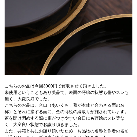
こちらのお品は今回3000円で買取させて頂きました。
未使用ということもあり美品で、表面の蒔絵の状態も傷やスレも
無く、大変良好でした。
こちらのお品は、合口（あいくち：蓋が本体と合わさる面の名
称）とそれに接する面に、金の蒔絵の縁取りが施されています。
蓋を開け閉めする際に傷がつきやすい合口にも蒔絵のスレ等な
く、大変良い状態でお譲り頂きました。
また、共箱と共にお譲り頂いたため、お品物の名称と作者の名前