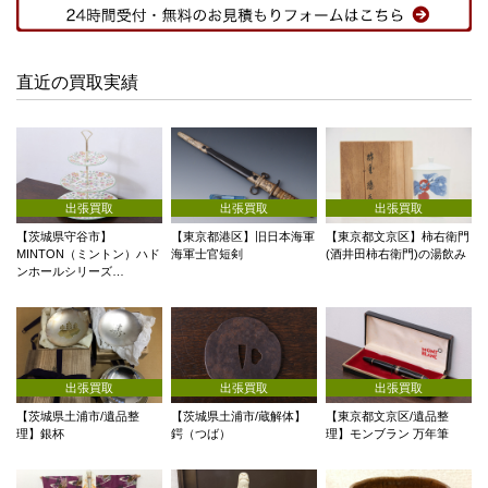
直近の買取実績
出張買取
出張買取
出張買取
【茨城県守谷市】
【東京都港区】旧日本海軍
【東京都文京区】柿右衛門
MINTON（ミントン）ハド
海軍士官短剣
(酒井田柿右衛門)の湯飲み
ンホールシリーズ…
出張買取
出張買取
出張買取
【茨城県土浦市/遺品整
【茨城県土浦市/蔵解体】
【東京都文京区/遺品整
理】銀杯
鍔（つば）
理】モンブラン 万年筆