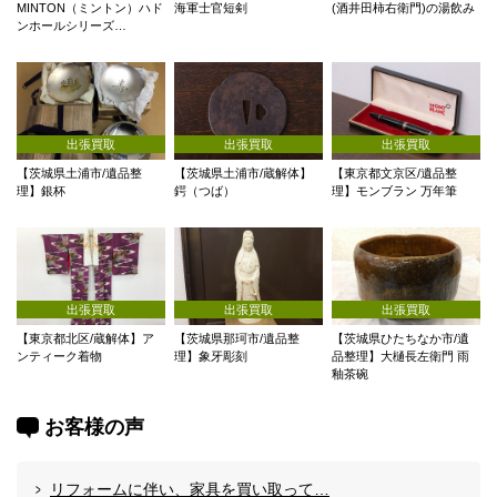
MINTON（ミントン）ハド
海軍士官短剣
(酒井田柿右衛門)の湯飲み
ンホールシリーズ…
出張買取
出張買取
出張買取
【茨城県土浦市/遺品整
【茨城県土浦市/蔵解体】
【東京都文京区/遺品整
理】銀杯
鍔（つば）
理】モンブラン 万年筆
出張買取
出張買取
出張買取
【東京都北区/蔵解体】ア
【茨城県那珂市/遺品整
【茨城県ひたちなか市/遺
ンティーク着物
理】象牙彫刻
品整理】大樋長左衛門 雨
釉茶碗
お客様の声
リフォームに伴い、家具を買い取って…