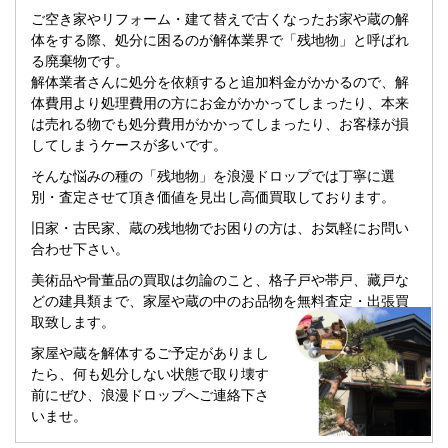
ご空き家やリフォーム・建て替えで古くなったお家や蔵の解
体をする際、処分に困るのが解体業界で「残地物」と呼ばれ
る廃棄物です。
解体業者さんに処分を依頼すると追加料金がかかるので、解
体費用より処理費用の方にお金がかかってしまったり、本来
は売れる物でも処分費用がかかってしまったり、お客様が損
してしまうケースが多いです。
そんな悩みの種の「残地物」を浪漫ドロップでは丁寧に選
別・査定させて頂き価値を見出し高価買取しております。
旧家・古民家、蔵の残地物でお困りの方は、お気軽にお問い
合わせ下さい。
美術品や骨董品の買取は勿論のこと、格子戸や帯戸、藏戸な
どの建具類まで、家屋や蔵の中のお品物を無料査定・出張買
取致します。
家屋や蔵を解体するご予定がありまし
たら、何も処分しない状態で取り壊す
前にぜひ、浪漫ドロップへご連絡下さ
いませ。