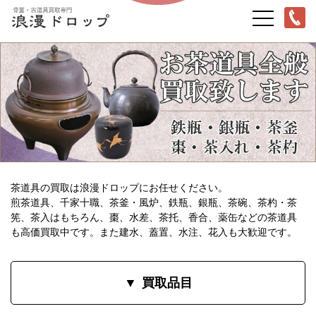
茶道具の買取は浪漫ドロップにお任せください。
煎茶道具、千家十職、茶釜・風炉、鉄瓶、銀瓶、茶碗、茶杓・茶
筅、茶入はもちろん、棗、水差、茶托、香合、薬缶などの茶道具
も高価買取中です。また建水、蓋置、水注、花入も大歓迎です。
買取品目