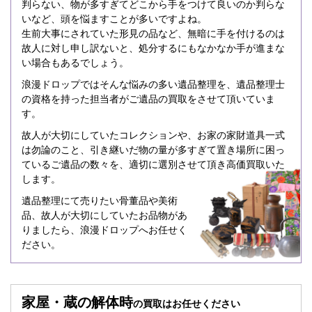
判らない、物が多すぎてどこから手をつけて良いのか判らな
いなど、頭を悩ますことが多いですよね。
生前大事にされていた形見の品など、無暗に手を付けるのは
故人に対し申し訳ないと、処分するにもなかなか手が進まな
い場合もあるでしょう。
浪漫ドロップではそんな悩みの多い遺品整理を、遺品整理士
の資格を持った担当者がご遺品の買取をさせて頂いていま
す。
故人が大切にしていたコレクションや、お家の家財道具一式
は勿論のこと、引き継いだ物の量が多すぎて置き場所に困っ
ているご遺品の数々を、適切に選別させて頂き高価買取いた
します。
遺品整理にて売りたい骨董品や美術
品、故人が大切にしていたお品物があ
りましたら、浪漫ドロップへお任せく
ださい。
家屋・蔵の解体時
の買取はお任せください