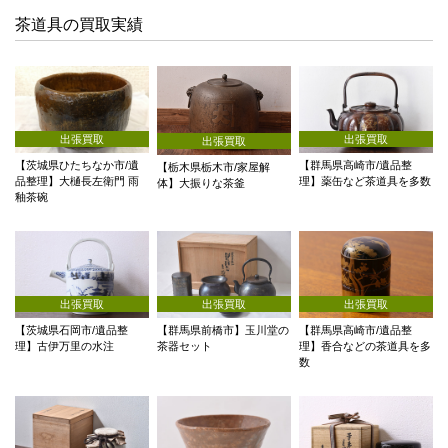
茶道具の買取実績
出張買取
出張買取
出張買取
【茨城県ひたちなか市/遺
【群馬県高崎市/遺品整
【栃木県栃木市/家屋解
品整理】大樋長左衛門 雨
理】薬缶など茶道具を多数
体】大振りな茶釜
釉茶碗
出張買取
出張買取
出張買取
【茨城県石岡市/遺品整
【群馬県前橋市】玉川堂の
【群馬県高崎市/遺品整
理】古伊万里の水注
茶器セット
理】香合などの茶道具を多
数