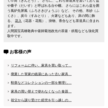
く巾筒（きんとう）。 さらに、これら茶道具を置いておく盆
や臺子（だいす）と呼ばれる台や棚。 さらにはこれら盆を囲
う風炉先屏風（ふろさきびょうぶ）など。 その他、帛紗（ふ
くさ）、炭斗（すみとり）、火箸などもあり、床の間に飾
る、
花入
（花器・花瓶）、掛物、香合なども茶道具に含まれ
ます。
人間国宝高橋敬典や釜師菊池政光の茶釜・鉄瓶なども強化買
取中です。
お客様の声
リフォームに伴い、家具を買い取って…
廃業した実家の銭湯にあった古い家具…
勲章などコレクションの一部を整理し…
家具の買い替えで使わなくなった食器…
祖父から譲り受けた鎧兜を引っ越しの…