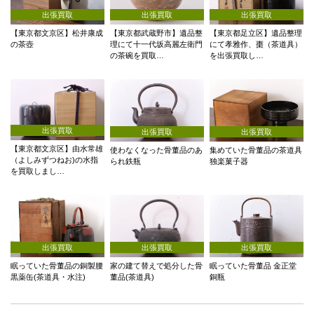
出張買取
出張買取
出張買取
【東京都文京区】松井康成
【東京都武蔵野市】遺品整
【東京都足立区】遺品整理
の茶壺
理にて十一代坂高麗左衛門
にて孝雅作、棗（茶道具）
の茶碗を買取…
を出張買取し…
出張買取
出張買取
出張買取
【東京都文京区】由水常雄
使わなくなった骨董品のあ
集めていた骨董品の茶道具
（よしみずつねお)の水指
られ鉄瓶
独楽菓子器
を買取しまし…
出張買取
出張買取
出張買取
家の建て替えで処分した骨
眠っていた骨董品の銅製腰
眠っていた骨董品 金正堂
董品(茶道具)
黒薬缶(茶道具・水注)
銅瓶