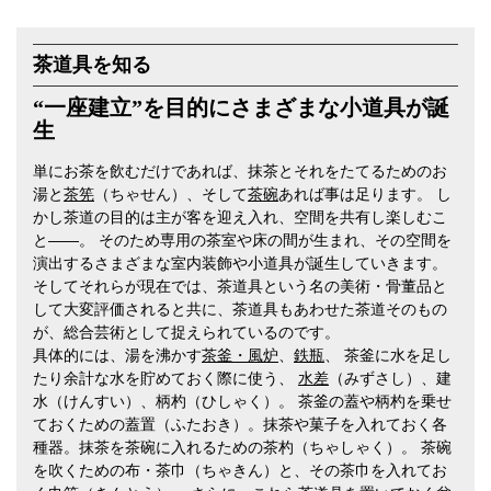
茶道具を知る
“一座建立”を目的にさまざまな小道具が誕
生
単にお茶を飲むだけであれば、抹茶とそれをたてるためのお
湯と
茶筅
（ちゃせん）、そして
茶碗
あれば事は足ります。 し
かし茶道の目的は主が客を迎え入れ、空間を共有し楽しむこ
と――。 そのため専用の茶室や床の間が生まれ、その空間を
演出するさまざまな室内装飾や小道具が誕生していきます。
そしてそれらが現在では、茶道具という名の美術・骨董品と
して大変評価されると共に、茶道具もあわせた茶道そのもの
が、総合芸術として捉えられているのです。
具体的には、湯を沸かす
茶釜・風炉
、
鉄瓶
、 茶釜に水を足し
たり余計な水を貯めておく際に使う、
水差
（みずさし）、建
水（けんすい）、柄杓（ひしゃく）。 茶釜の蓋や柄杓を乗せ
ておくための蓋置（ふたおき）。抹茶や菓子を入れておく各
種器。抹茶を茶碗に入れるための茶杓（ちゃしゃく）。 茶碗
を吹くための布・茶巾（ちゃきん）と、その茶巾を入れてお