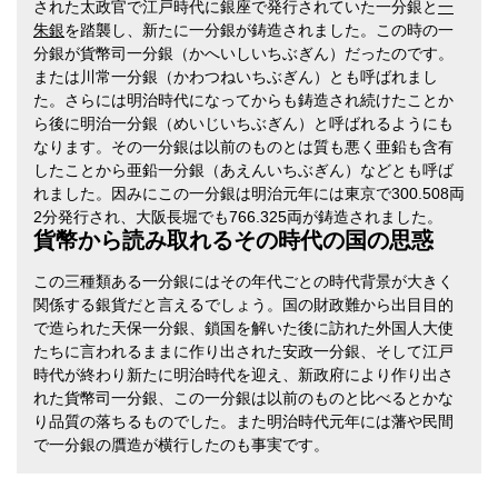
された太政官で江戸時代に銀座で発行されていた一分銀と
一
朱銀
を踏襲し、新たに一分銀が鋳造されました。この時の一
分銀が貨幣司一分銀（かへいしいちぶぎん）だったのです。
または川常一分銀（かわつねいちぶぎん）とも呼ばれまし
た。さらには明治時代になってからも鋳造され続けたことか
ら後に明治一分銀（めいじいちぶぎん）と呼ばれるようにも
なります。その一分銀は以前のものとは質も悪く亜鉛も含有
したことから亜鉛一分銀（あえんいちぶぎん）などとも呼ば
れました。因みにこの一分銀は明治元年には東京で300.508両
2分発行され、大阪長堀でも766.325両が鋳造されました。
貨幣から読み取れるその時代の国の思惑
この三種類ある一分銀にはその年代ごとの時代背景が大きく
関係する銀貨だと言えるでしょう。国の財政難から出目目的
で造られた天保一分銀、鎖国を解いた後に訪れた外国人大使
たちに言われるままに作り出された安政一分銀、そして江戸
時代が終わり新たに明治時代を迎え、新政府により作り出さ
れた貨幣司一分銀、この一分銀は以前のものと比べるとかな
り品質の落ちるものでした。また明治時代元年には藩や民間
で一分銀の贋造が横行したのも事実です。