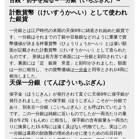
古銭・切手を知る～一分銀（いちぶぎん）～
計数貨幣（けいすうかへい）として使われ
た銀貨
一分銀とは江戸時代の末期の天保8年に鋳造され始めた銀貨で
す。一分銀はそれまでの丁銀や豆板銀などのように重量で貨
幣価値が決まる秤量貨幣（ひょうりょうかへい）とは違い額
面が記載された計数貨幣（けいすうかへい）として造られた
ものです。 形状は長方形で表面には一分銀と刻印されていま
す。裏面には「定 銀座 常是」と刻印がされました。額面
は一分に相当し、その貨幣価値は
一分金
と同等とされ1/4両に
相当しました。
天保一分銀（てんぽういちぶぎん）
保字金（ほうじきん）が発行されて直ぐに天保8年に保字銀が
発行されました。その保字銀（ほうじぎん）こそが一分銀で
あり、別名古一分銀（こいちぶぎん）とも呼ばれていたよう
です。この一分銀は純銀に近いものでしたが一両当たりの量
目が9.2匁（もんめ）に相当し、保字銀の含有銀量を一両当た
りに換算した15.6匁には遠く及ばない代物でした。実はこの
一分銀は幕府の財政難の埋め合わせに使うための出目目的