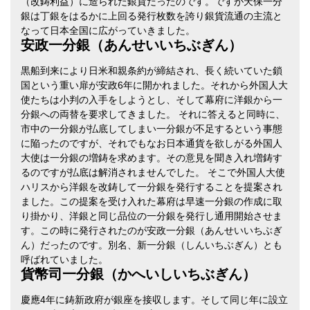
（改鋳利益）に造られた銀貨だったのです。ですが天保一分
銀は丁銀をはるかに上回る発行枚数を誇り銀貨流通の主流と
なって日本全国に広がっていきました。
安政一分銀（あんせいいちぶぎん）
黒船到来により日米和親条約が締結され、長く続いていた鎖
国という重い扉が安政6年に開かれました。それから外国人大
使たちは小判の入手をしようとし、そして幕府に洋銀から一
分銀への両替を要求してきました。 それに答えると同時に、
市中の一分銀が払底してしまい一分銀が不足するという事態
に陥ったのですが、それでもなお日本通貨を欲しがる外国人
大使は一分銀の増鋳を求めます。その意見を聞き入れ増鋳す
るのですが払底は解消されませんでした。 そこで外国人大使
ハリスから洋銀を改鋳して一分銀を発行することを提案され
ました。この提案を受け入れた幕府は早速一分銀の作成に取
り掛かり、洋銀と同じ品位の一分銀を発行し通用開始させま
す。この時に発行されたのが安政一分銀（あんせいいちぶぎ
ん）だったのです。別名、新一分銀（しんいちぶぎん）とも
呼ばれていました。
貨幣司一分銀（かへいしいちぶぎん）
慶應4年に鋳新政府が銀座を接収します。そして同じ年に設立