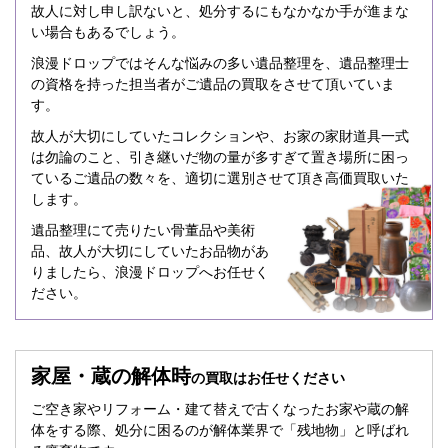
故人に対し申し訳ないと、処分するにもなかなか手が進まな
い場合もあるでしょう。
浪漫ドロップではそんな悩みの多い遺品整理を、遺品整理士
の資格を持った担当者がご遺品の買取をさせて頂いていま
す。
故人が大切にしていたコレクションや、お家の家財道具一式
は勿論のこと、引き継いだ物の量が多すぎて置き場所に困っ
ているご遺品の数々を、適切に選別させて頂き高価買取いた
します。
遺品整理にて売りたい骨董品や美術
品、故人が大切にしていたお品物があ
りましたら、浪漫ドロップへお任せく
ださい。
家屋・蔵の解体時
の買取はお任せください
ご空き家やリフォーム・建て替えで古くなったお家や蔵の解
体をする際、処分に困るのが解体業界で「残地物」と呼ばれ