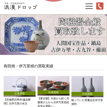
有田焼・伊万里焼の買取実績
出張買取
出張買取
出張買取
【東京都】天保から続く呉
【茨城県石岡市/遺品整
眠っていた骨董品古伊万里
服屋さんから古伊万里色絵
理】古伊万里の水注
徳利
盃洗を買取い…