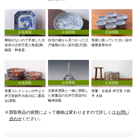
出張買取
出張買取
出張買取
自宅の蔵から見つかった江
実家に眠っていた古い染付
興味がないので手放した古
戸後期の古い染付皿(尺皿)
微塵唐草向付
道具の古伊万里八角皿(陶
磁器・和食器…
出張買取
出張買取
出張買取
古家具買取と一緒に買取し
骨董コレクションの中より
骨董・古道具 伊万里 十錦
た骨董品の古伊万里染付1
伊万里錦手大鉢2点(二重高
手 火鉢
輪挿花瓶
台)買取
※買取商品の状態によって価格は変わりますので詳しくは
お問い
合わせ
ください。