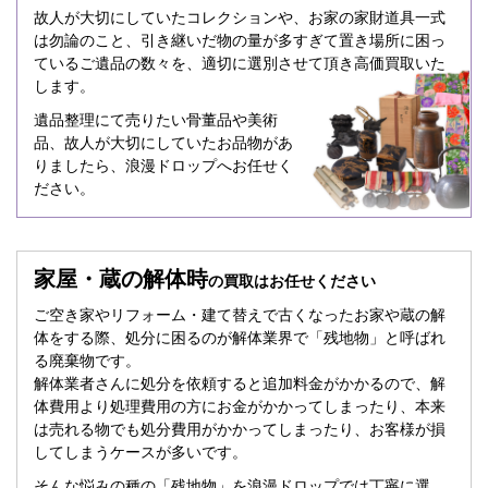
故人が大切にしていたコレクションや、お家の家財道具一式
は勿論のこと、引き継いだ物の量が多すぎて置き場所に困っ
ているご遺品の数々を、適切に選別させて頂き高価買取いた
します。
遺品整理にて売りたい骨董品や美術
品、故人が大切にしていたお品物があ
りましたら、浪漫ドロップへお任せく
ださい。
家屋・蔵の解体時
の買取はお任せください
ご空き家やリフォーム・建て替えで古くなったお家や蔵の解
体をする際、処分に困るのが解体業界で「残地物」と呼ばれ
る廃棄物です。
解体業者さんに処分を依頼すると追加料金がかかるので、解
体費用より処理費用の方にお金がかかってしまったり、本来
は売れる物でも処分費用がかかってしまったり、お客様が損
してしまうケースが多いです。
そんな悩みの種の「残地物」を浪漫ドロップでは丁寧に選