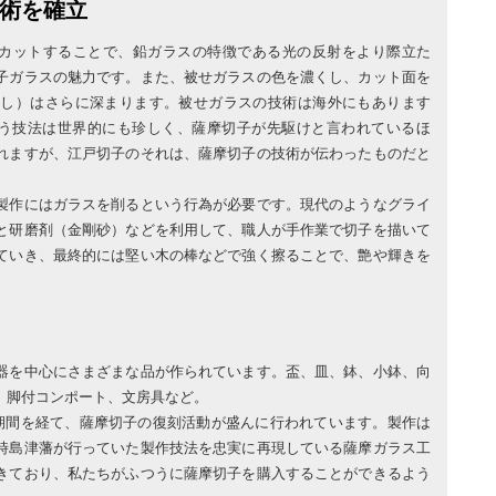
技術を確立
にカットすることで、鉛ガラスの特徴である光の反射をより際立た
子ガラスの魅力です。また、被せガラスの色を濃くし、カット面を
かし）はさらに深まります。被せガラスの技術は海外にもあります
いう技法は世界的にも珍しく、薩摩切子が先駆けと言われているほ
れますが、江戸切子のそれは、薩摩切子の技術が伝わったものだと
製作にはガラスを削るという行為が必要です。現代のようなグライ
と研磨剤（金剛砂）などを利用して、職人が手作業で切子を描いて
ていき、最終的には堅い木の棒などで強く擦ることで、艶や輝きを
器を中心にさまざまな品が作られています。盃、皿、鉢、小鉢、向
、脚付コンポート、文房具など。
白期間を経て、薩摩切子の復刻活動が盛んに行われています。製作は
時島津藩が行っていた製作技法を忠実に再現している薩摩ガラス工
きており、私たちがふつうに薩摩切子を購入することができるよう