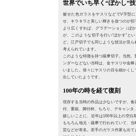
世界でいち早く“ぼかし”
被せた色ガラスをヤスリなどでV字型
せ、キラキラと美しい輝きを放つのが切
より広くすれば、グラデーション（ぼ
が、このような切子を行い“ぼかす”と
ど。江戸切子でも同じような技法が見ら
考えられています。
このような特徴を持つ薩摩切子。当然、
ンダーなどない当時は、金ヤスリや金棒
いました。徐々にヤスリの目を細かくし
出していたようです。
100年の時を経て復刻
現存する当時の作品は少ないですが、食
付、重箱、脚付杯、ちろり、デキャンタ
嬉しいことに、近年は100年以上の空
もちろん地元・薩摩で行われていて、当
芸などが有名。若手のガラス作家も出て