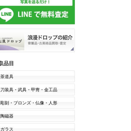
取品目
茶道具
刀装具・武具・甲冑・金工品
彫刻・ブロンズ・仏像・人形
陶磁器
ガラス