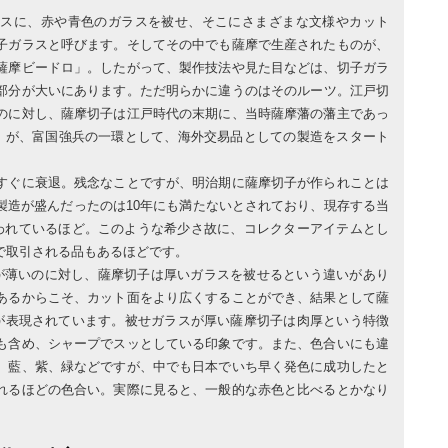
ラスに、赤や青色のガラスを被せ、そこにさまざまな文様やカット
子ガラスと呼びます。そしてその中でも薩摩で生産されたものが、
薩摩ビードロ」。したがって、製作技法や見た目などは、切子ガラ
部分が大いにあります。ただ明らかに違うのはそのルーツ。江戸切
のに対し、薩摩切子は江戸時代の末期に、当時薩摩藩の藩主であっ
ら）が、富国強兵の一環として、海外交易品としての製造をスタート
すぐに衰退。残念なことですが、明治期に薩摩切子が作られことは
製造が盛んだったのは10年にも満たないとされており、現存する当
言われているほど。このような希少さ故に、コレクターアイテムとし
で取引される品もあるほどです。
が薄いのに対し、薩摩切子は厚いガラスを被せるという違いがあり
あるからこそ、カット面をより広くすることができ、結果として薩
”が表現されています。被せガラスが厚い薩摩切子は肉厚という特徴
も含め、シャープでスッとしている印象です。また、色合いにも違
、藍、紫、緑などですが、中でも日本でいち早く発色に成功したと
れるほどの色合い。実際に見ると、一般的な赤色と比べるとかなり